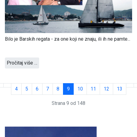
Bilo je Barskih regata - za one koji ne znaju, ili ih ne pamte...
Pročitaj više …
4
5
6
7
8
9
10
11
12
13
Strana 9 od 148