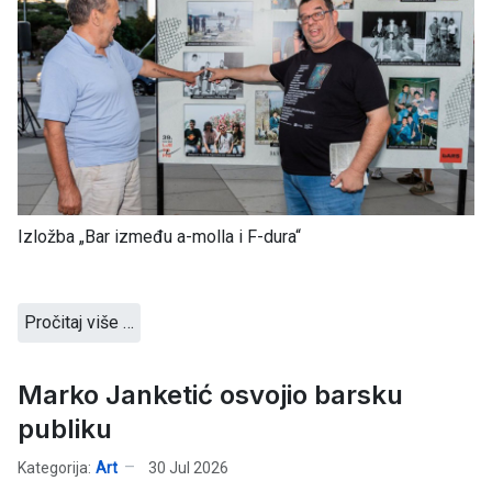
Izložba „Bar između a-molla i F-dura“
Pročitaj više …
Marko Janketić osvojio barsku
publiku
Kategorija:
Art
30 Jul 2026