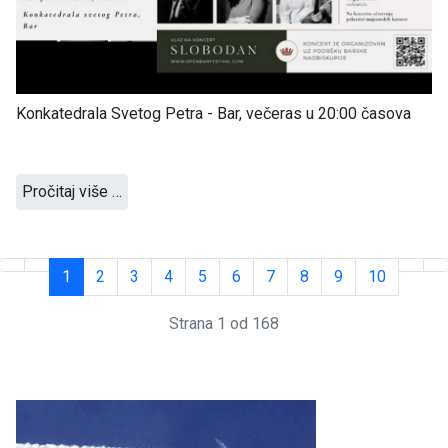
Konkatedrala Svetog Petra - Bar, večeras u 20:00 časova
Pročitaj više …
1
2
3
4
5
6
7
8
9
10
Strana 1 od 168