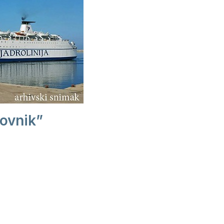
ovnik”