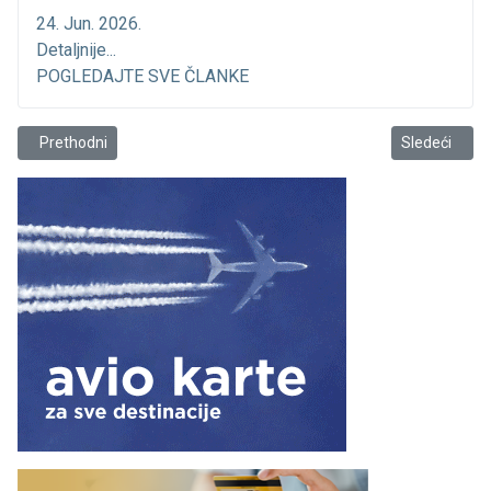
24. Jun. 2026.
Detaljnije...
POGLEDAJTE SVE ČLANKE
Prethodni članak: Škola za buduće ribosportiste
Sledeći člana
Prethodni
Sledeći