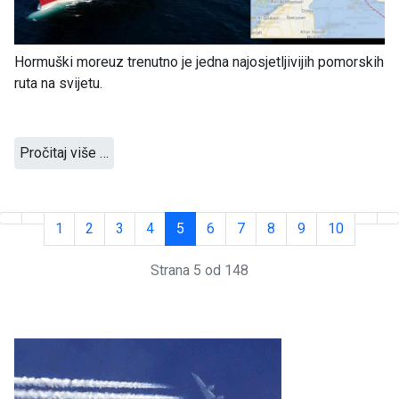
Hormuški moreuz trenutno je jedna najosjetljivijih pomorskih
ruta na svijetu.
Pročitaj više …
1
2
3
4
5
6
7
8
9
10
Strana 5 od 148