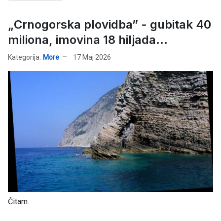
„Crnogorska plovidba” - gubitak 40
miliona, imovina 18 hiljada...
Kategorija:
More
17 Maj 2026
Čitam.