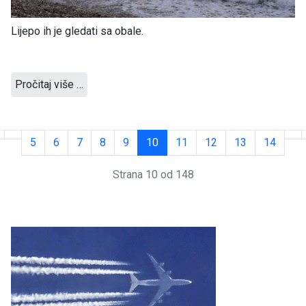
Lijepo ih je gledati sa obale.
Pročitaj više …
5
6
7
8
9
10
11
12
13
14
Strana 10 od 148