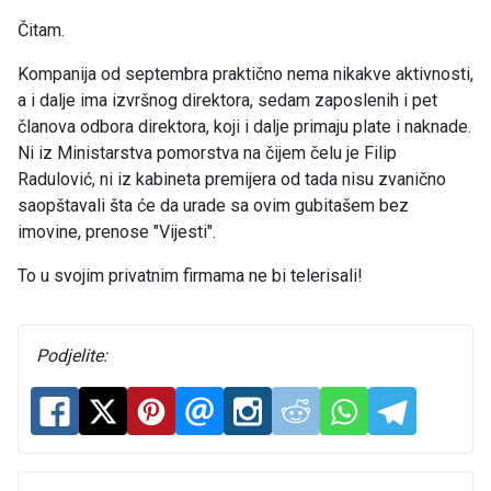
Čitam.
Kompanija od septembra praktično nema nikakve aktivnosti,
a i dalje ima izvršnog direktora, sedam zaposlenih i pet
članova odbora direktora, koji i dalje primaju plate i naknade.
Ni iz Ministarstva pomorstva na čijem čelu je Filip
Radulović, ni iz kabineta premijera od tada nisu zvanično
saopštavali šta će da urade sa ovim gubitašem bez
imovine, prenose "Vijesti".
To u svojim privatnim firmama ne bi telerisali!
Podjelite: