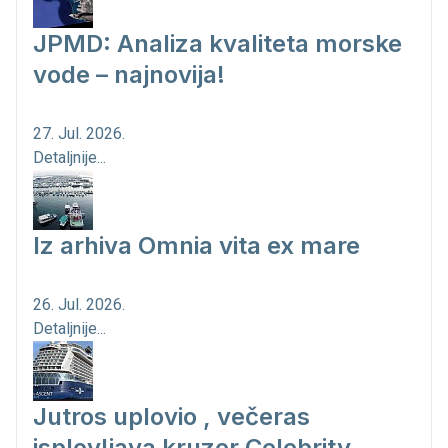
JPMD: Analiza kvaliteta morske
vode – najnovija!
27. Jul. 2026.
Detaljnije...
Iz arhiva Omnia vita ex mare
26. Jul. 2026.
Detaljnije...
Jutros uplovio , večeras
isplovljava kruzer Celebrity