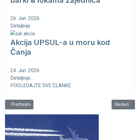
barki & lokalna zajednica
26. Jun. 2026.
Detaljnije...
Akcija UPSUL-a u moru kod
Čanja
24. Jun. 2026.
Detaljnije...
POGLEDAJTE SVE ČLANKE
Prethodni članak: U prolazu kroz Marinu Bar
Sledeći članak
Prethodni
Sledeći