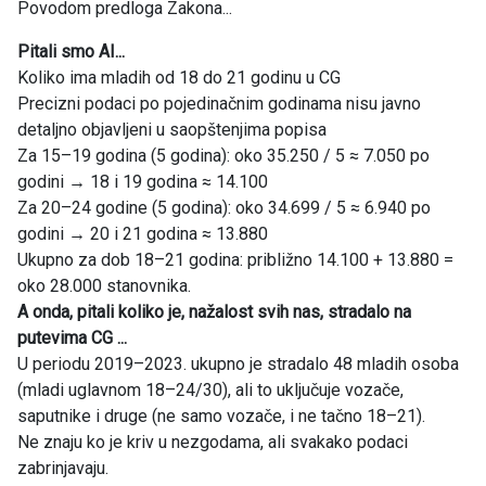
Povodom predloga Zakona...
Pitali smo AI...
Koliko ima mladih od 18 do 21 godinu u CG
Precizni podaci po pojedinačnim godinama nisu javno
detaljno objavljeni u saopštenjima popisa
Za 15–19 godina (5 godina): oko 35.250 / 5 ≈ 7.050 po
godini → 18 i 19 godina ≈ 14.100
Za 20–24 godine (5 godina): oko 34.699 / 5 ≈ 6.940 po
godini → 20 i 21 godina ≈ 13.880
Ukupno za dob 18–21 godina: približno 14.100 + 13.880 =
oko 28.000 stanovnika.
A onda, pitali koliko je, nažalost svih nas, stradalo na
putevima CG ...
U periodu 2019–2023. ukupno je stradalo 48 mladih osoba
(mladi uglavnom 18–24/30), ali to uključuje vozače,
saputnike i druge (ne samo vozače, i ne tačno 18–21).
Ne znaju ko je kriv u nezgodama, ali svakako podaci
zabrinjavaju.