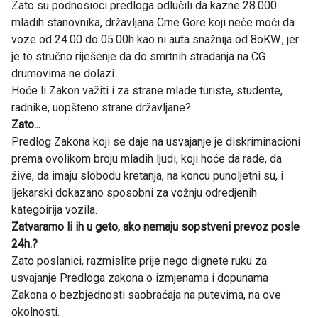
Zato su podnosioci predloga odlučili da kazne 28.000
mladih stanovnika, državljana Crne Gore koji neće moći da
voze od 24.00 do 05.00h kao ni auta snažnija od 8oKW., jer
je to stručno riješenje da do smrtnih stradanja na CG
drumovima ne dolazi.
Hoće li Zakon važiti i za strane mlade turiste, studente,
radnike, uopšteno strane državljane?
Zato...
Predlog Zakona koji se daje na usvajanje je diskriminacioni
prema ovolikom broju mladih ljudi, koji hoće da rade, da
žive, da imaju slobodu kretanja, na koncu punoljetni su, i
ljekarski dokazano sposobni za vožnju odredjenih
kategoirija vozila.
Zatvaramo li ih u geto, ako nemaju sopstveni prevoz posle
24h.?
Zato poslanici, razmislite prije nego dignete ruku za
usvajanje Predloga zakona o izmjenama i dopunama
Zakona o bezbjednosti saobraćaja na putevima, na ove
okolnosti.