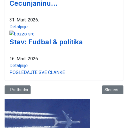
Cecunjaninu...
31. Mart. 2026.
Detaljnije...
Stav: Fudbal & politika
16. Mart. 2026.
Detaljnije...
POGLEDAJTE SVE ČLANKE
Prethodni članak: Grad pikavaca
Sledeći člana
Prethodni
Sledeći