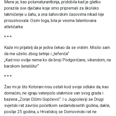
Mene je, kao polumaturantkinja, pridobila kad je glatko
porazila sve dječake koje smo pripremali za školsko
takmičenje u šahu, a ona šahovskim časovima nikad nije
prisustvovala. Osim toga, bila je veoma talentovana
atletičarka.
* * *
Kaže mi prijatelj da je jedva čekao da se vratim. Mislio sam
da me uželio zbog šetnje i „teferiča“.
„Kad nisi ovdje nema ko da broji Podgoričane, vikendom, na
barskom šetalištu!“
* * *
Žao mi je što Kotorani nisu ostali kod svoje odluke da, kao
domaćini, ne igraju vaterpolo utakmice van svog grada i
bazena „Zoran Džimi Gopčević“. I u Jugoslaviji se Drugi
svjetski rat završio početkom sedamdesetih godina, dakle,
poslije 25 godina, u Hrvatskoj se Domovinski rat ne