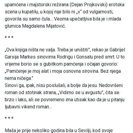
upamćena i majstorski režirana (Dejan Projkovski) erotska
scena u kupatilu, u kojoj nije bilo ni „v“ od vulgarnosti,
govorila su samo čula… Veoma upečatljiva bila je i mlada
glumica Magdalena Mijatović.
* * *
„Ova knjiga ništa ne valja. Treba je uništiti”, rekao je Gabrijel
Garsija Markes sinovima Rodrigu i Gonsalu pred smrt. U to
vrijeme borio se s gubitkom pamćenja i očajan govorio:
„Pamćenje je moj alat i moja osnovna sirovina. Bez njega
nema ničega.”
Sinovi ga, ipak, nisu poslušali, a bolje da jesu. Nedovršeni
roman od stotinak strana, „Vidimo se u avgustu”, čita se
brzo i lako, ali se povremeno ima utisak kao da je u pitanju
ljubavni vikend roman…
* * *
Maša je prije nekoliko godina bila u Sevilji, kod svoje