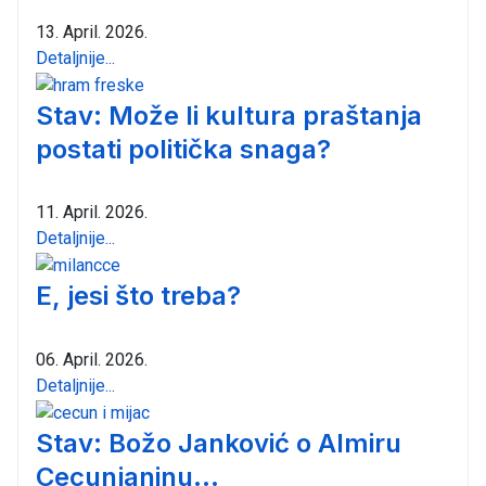
13. April. 2026.
Detaljnije...
Stav: Može li kultura praštanja
postati politička snaga?
11. April. 2026.
Detaljnije...
E, jesi što treba?
06. April. 2026.
Detaljnije...
Stav: Božo Janković o Almiru
Cecunjaninu...