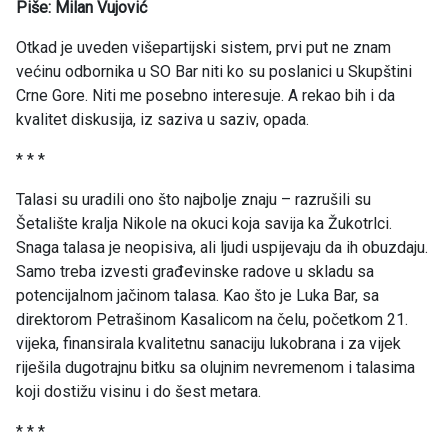
Piše: Milan Vujović
Otkad je uveden višepartijski sistem, prvi put ne znam
većinu odbornika u SO Bar niti ko su poslanici u Skupštini
Crne Gore. Niti me posebno interesuje. A rekao bih i da
kvalitet diskusija, iz saziva u saziv, opada.
* * *
Talasi su uradili ono što najbolje znaju – razrušili su
Šetalište kralja Nikole na okuci koja savija ka Žukotrlci.
Snaga talasa je neopisiva, ali ljudi uspijevaju da ih obuzdaju.
Samo treba izvesti građevinske radove u skladu sa
potencijalnom jačinom talasa. Kao što je Luka Bar, sa
direktorom Petrašinom Kasalicom na čelu, početkom 21.
vijeka, finansirala kvalitetnu sanaciju lukobrana i za vijek
riješila dugotrajnu bitku sa olujnim nevremenom i talasima
koji dostižu visinu i do šest metara.
* * *