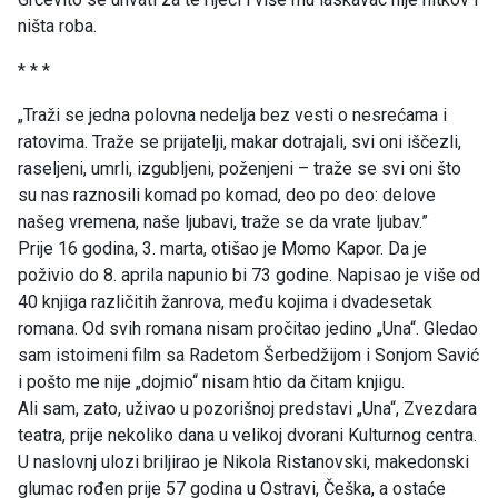
ništa roba.
* * *
„Traži se jedna polovna nedelja bez vesti o nesrećama i
ratovima. Traže se prijatelji, makar dotrajali, svi oni iščezli,
raseljeni, umrli, izgubljeni, poženjeni – traže se svi oni što
su nas raznosili komad po komad, deo po deo: delove
našeg vremena, naše ljubavi, traže se da vrate ljubav.”
Prije 16 godina, 3. marta, otišao je Momo Kapor. Da je
poživio do 8. aprila napunio bi 73 godine. Napisao je više od
40 knjiga različitih žanrova, među kojima i dvadesetak
romana. Od svih romana nisam pročitao jedino „Una“. Gledao
sam istoimeni film sa Radetom Šerbedžijom i Sonjom Savić
i pošto me nije „dojmio“ nisam htio da čitam knjigu.
Ali sam, zato, uživao u pozorišnoj predstavi „Una“, Zvezdara
teatra, prije nekoliko dana u velikoj dvorani Kulturnog centra.
U naslovnj ulozi briljirao je Nikola Ristanovski, makedonski
glumac rođen prije 57 godina u Ostravi, Češka, a ostaće