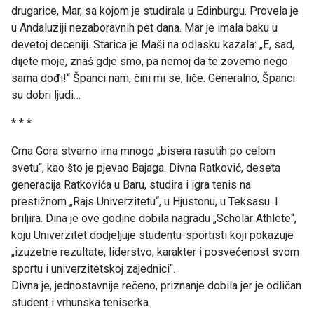
drugarice, Mar, sa kojom je studirala u Edinburgu. Provela je
u Andaluziji nezaboravnih pet dana. Mar je imala baku u
devetoj deceniji. Starica je Maši na odlasku kazala: „E, sad,
dijete moje, znaš gdje smo, pa nemoj da te zovemo nego
sama dođi!“ Španci nam, čini mi se, liče. Generalno, Španci
su dobri ljudi…
* * *
Crna Gora stvarno ima mnogo „bisera rasutih po celom
svetu“, kao što je pjevao Bajaga. Divna Ratković, deseta
generacija Ratkovića u Baru, studira i igra tenis na
prestižnom „Rajs Univerzitetu“, u Hjustonu, u Teksasu. I
briljira. Dina je ove godine dobila nagradu „Scholar Athlete“,
koju Univerzitet dodjeljuje studentu-sportisti koji pokazuje
„izuzetne rezultate, liderstvo, karakter i posvećenost svom
sportu i univerzitetskoj zajednici“.
Divna je, jednostavnije rečeno, priznanje dobila jer je odličan
student i vrhunska teniserka.