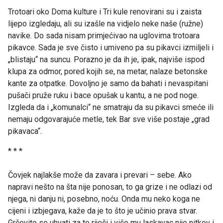
Trotoari oko Doma kulture i Tri kule renovirani su i zaista
lijepo izgledaju, ali su izašle na vidjelo neke naše (ružne)
navike. Do sada nisam primjećivao na uglovima trotoara
pikavce. Sada je sve čisto i umiveno pa su pikavci izmiljeli i
„blistaju“ na suncu. Porazno je da ih je, ipak, najviše ispod
klupa za odmor, pored kojih se, na metar, nalaze betonske
kante za otpatke. Dovoljno je samo da bahati i nevaspitani
pušači pruže ruku i bace opušak u kantu, a ne pod noge.
Izgleda da i „komunalci“ ne smatraju da su pikavci smeće ili
nemaju odgovarajuće metle, tek Bar sve više postaje „grad
pikavaca“.
* * *
Čovjek najlakše može da zavara i prevari – sebe. Ako
napravi nešto na šta nije ponosan, to ga grize i ne odlazi od
njega, ni danju ni, posebno, noću. Onda mu neko koga ne
cijeni i izbjegava, kaže da je to što je učinio prava stvar.
Grčevito se uhvati za te riječi i više mu laskavac nije nitkov i