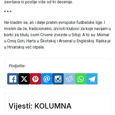
završava ni poslije više od tri decenije.
* * *
Ne kladim se, ali i dalje pratim evropske fudbalske lige. I
mislim da će, tradicionalno, izvisiti klubovi za koje navijam u
borbi za titulu, osim Crvene zvezde u Srbiji. A to su: Mornar
u Crnoj Gori, Harts u Škotskoj i Arsenal u Engleskoj. Rijeka je
u Hrvatskoj već otpala.
Podjelite:
Vijesti: KOLUMNA