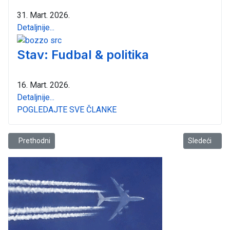
31. Mart. 2026.
Detaljnije...
Stav: Fudbal & politika
16. Mart. 2026.
Detaljnije...
POGLEDAJTE SVE ČLANKE
Prethodni članak: Stav: Na temu kategorije mladih vozača
Sledeći člana
Prethodni
Sledeći