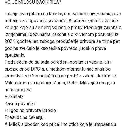
KO JE MILOŠU DAO KRILA?
Pitanje svih pitanja na koje bi, u idealnom univerzumu, prvo
trebalo da odgovori pravosuđe. A odmah zatim i sve one
kolege koje su se herojski borile protiv Predloga zakona o
izmjenama i dopunama Zakonika o krivičnom postupku iz
2024. godine, jer, zaboga, produženje pritvora sa tri na pet
godina zvučalo je kao teška povreda ljudskih prava
optuženih.
Podsjećam da su tada određeni poslanici većine, ali i
opozicionog DPS-a, u rijetkom momentu nacionalnog
jedinstva, složno odlučili da ne podrže zakon. Jer kad je
Miloš i kada su u pitanju Zoran, Petar, Milivoje i drugi, tu
nema podjela.
Rezultat?
Zakon povučen.
Tri godine pritvora istekle.
Presuda na čekanju.
A Miloš slobodan kao ptica. I to ptica koja je uhapšena u