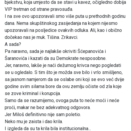
bjekstvu, koja umjesto da se stavi u kavez, očigledno dobija
VIP tretman od strane pravosuđa.
I na sve ovo upozoravali smo više puta u prethodnih godinu
dana. Nema skupštinskog zasijedanja na kojem nijesmo
upozoravali na posljedice ovakvih odluka. Ali, kao i obično
dočekao nas je muk. Tišina. Zrikavci.
A sada?
Pa naravno, sada je najlakše okriviti Šćepanovića i
Šaranovića i kazati da su Demokrate nesposobne.
Jer, naravno, lakše je naći dežurnog krivca nego pogledati
se u ogledalo. S tim što je možda sve bilo i vrlo smišljeno,
sa jasnom namjerom da se oslabe oni koji se evo već dvije
godine svim silama bore da ovu zemlju očiste od zla koje
se zove kriminal i korupcija.
Samo da se razumijemo, ovoga puta to neće moći i neće
proći, makar ne bez adekvatnog odgovora.
Jer Miloš definitivno nije sam poletio.
Neko mu je zaista i dao krila.
I izgleda da su ta krila bila institucionalna...