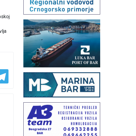
pskoj
lja