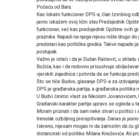
Počeću od Bara.
Kao lokalni funkcioner DPS-a, član Izvršnog o
javno iskažem svoj lični stav.Predsjednik Opštin
funkcioner, već kao predsjednik Opštine svih gr
praznika. Napadi na njega nijesu ništa drugo do 
predstavi kao politička greška. Takve napade 
postupak.
Važno je istaći i da je Dušan Raičević, u sklad
Božića, kao i da redovno prisustvuje obilježava
vjerskih zajednica i potvrda da se funkcija pred
Što se tiče Budve, glasanje DPS-a za izdvajanje 
DPS je građanska partija, a građanska politika ne
U Budvi činimo vlast sa Nikolom Jovanovićem, ko
Građanski karakter partije upravo se ogleda u 
Moram priznati i da sam neke stvari u politici i
trenutak ozbiljnog preispitivanja. Danas je jasno
Iskreno, nijesam mogao ni da zamislim da ću gl
distancirati od politike Milana Kneževića. Ali p