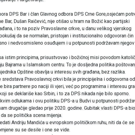
dbora DPS Bar i član Glavnog odbora DPS Crne Gore,osjećam pot
e Bar, Dušan Raičević, nije otišao u hram na Božić kao partijski
ađana, i to na poziv Pravoslavne crkve, u danu velikog vjerskog
pokušaj da se normalan, pristojan i institucionalno odgovoran čin
jasno i nedvosmisleno osuđujem i u potpunosti podržavam njegov
u sa istim principima, prisustvovao i božićnoj misi povodom katoli
nju Bajrama u Islamskom centru. To je dosljedna politika poštovan
sjednika Opštine obavlja u interesu svih građana, bez razlika.
sredstava Pravoslavnoj crkvi bila je principijelna i odgovorna od
 bira partnere po naciji ili vjeri, već po programima i interesu gr
ji se deklariše kao Srbin, i to za DPS nikada nije bilo sporno.
takvim odlukama i ovu politiku DPS-a u Budvi u potpunosti podrž
 sam drugačije gledao prije 2020. godine. Gubitak vlasti DPS-a bio
 da se politička scena mijenja.
edati Andriju Mandića u evropskom političkom ruhu, niti da će se
romjene su se desile i one se vide.