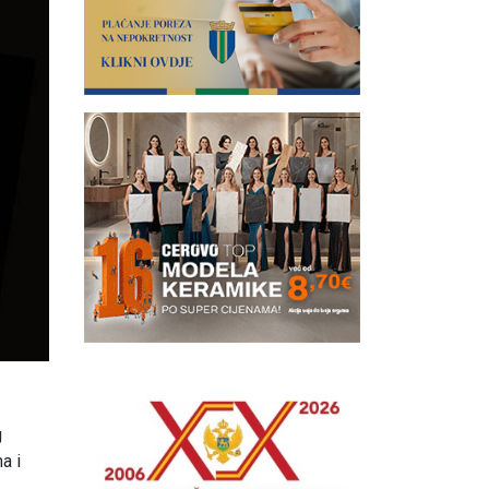
g
a i