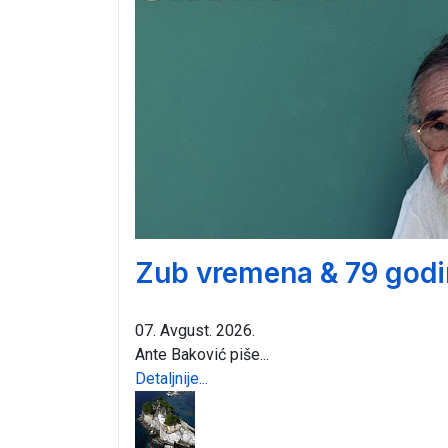
Zub vremena & 79 godi
07. Avgust. 2026.
Ante Baković piše...
Detaljnije...