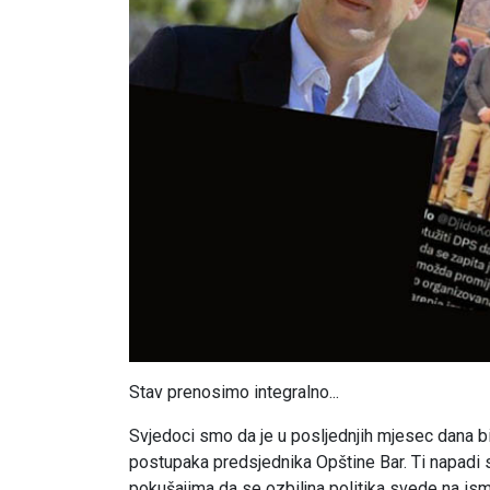
Stav prenosimo integralno...
Svjedoci smo da je u posljednjih mjesec dana b
postupaka predsjednika Opštine Bar. Ti napadi s
pokušajima da se ozbiljna politika svede na ismij