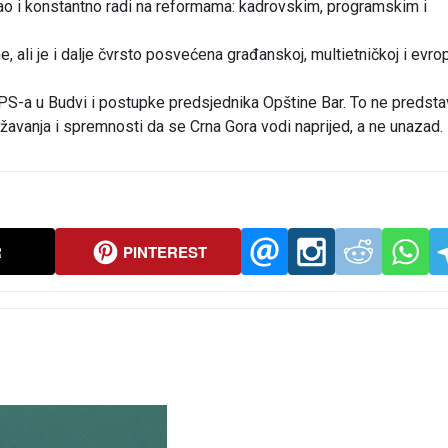
ao i konstantno radi na reformama: kadrovskim, programskim i
e, ali je i dalje čvrsto posvećena građanskoj, multietničkoj i evro
S-a u Budvi i postupke predsjednika Opštine Bar. To ne predstav
ažavanja i spremnosti da se Crna Gora vodi naprijed, a ne unazad.
R
PINTEREST