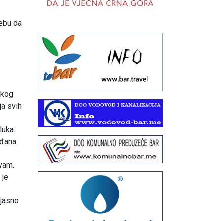
rebu da
čkog
ja svih
luka.
ađana.
avam.
 je
 jasno