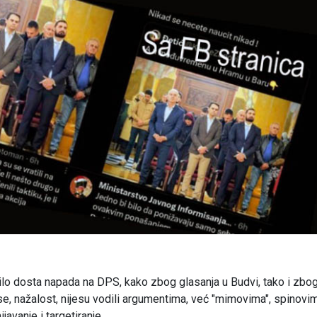
ilo dosta napada na DPS, kako zbog glasanja u Budvi, tako i zbo
e, nažalost, nijesu vodili argumentima, već "mimovima", spinovim
avanje i targetiranje.