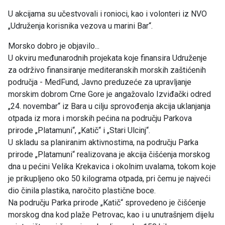
U akcijama su učestvovali i ronioci, kao i volonteri iz NVO
„Udruženja korisnika vezova u marini Bar“.
Morsko dobro je objavilo...
U okviru međunarodnih projekata koje finansira Udruženje
za održivo finansiranje mediteranskih morskih zaštićenih
područja - MedFund, Javno preduzeće za upravljanje
morskim dobrom Crne Gore je angažovalo Izviđački odred
„24. novembar“ iz Bara u cilju sprovođenja akcija uklanjanja
otpada iz mora i morskih pećina na području Parkova
prirode „Platamuni“, „Katič“ i „Stari Ulcinj“.
U skladu sa planiranim aktivnostima, na području Parka
prirode „Platamuni“ realizovana je akcija čišćenja morskog
dna u pećini Velika Krekavica i okolnim uvalama, tokom koje
je prikupljeno oko 50 kilograma otpada, pri čemu je najveći
dio činila plastika, naročito plastične boce.
Na području Parka prirode „Katič“ sprovedeno je čišćenje
morskog dna kod plaže Petrovac, kao i u unutrašnjem dijelu