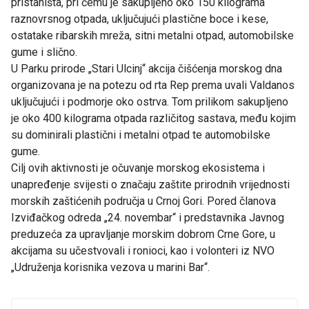
pristaništa, pri čemu je sakupljeno oko 150 kilograma
raznovrsnog otpada, uključujući plastične boce i kese,
ostatake ribarskih mreža, sitni metalni otpad, automobilske
gume i slično.
U Parku prirode „Stari Ulcinj“ akcija čišćenja morskog dna
organizovana je na potezu od rta Rep prema uvali Valdanos
uključujući i podmorje oko ostrva. Tom prilikom sakupljeno
je oko 400 kilograma otpada različitog sastava, među kojim
su dominirali plastični i metalni otpad te automobilske
gume.
Cilj ovih aktivnosti je očuvanje morskog ekosistema i
unapređenje svijesti o značaju zaštite prirodnih vrijednosti
morskih zaštićenih područja u Crnoj Gori. Pored članova
Izviđačkog odreda „24. novembar“ i predstavnika Javnog
preduzeća za upravljanje morskim dobrom Crne Gore, u
akcijama su učestvovali i ronioci, kao i volonteri iz NVO
„Udruženja korisnika vezova u marini Bar“.