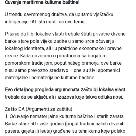
Čuvanje maritimne kulturne baštine!
U trendu savremenog društva, da upitamo vještačku
intiligenciju -AI šta misli na ovu temu...
Pitanje da li bi lokalne vlasti trebale štititi privatne drvene
barke stare pola vijeka zadire u samo srce očuvanja
lokalnog identiteta, ali i u praktične ekonomske i pravne
okvire. Kada govorimo o prostorima sa bogatom
pomorskom tradicijom, poput našeg primorja, ove barke
nisu samo prevozno sredstvo – one su živi spomenici
materijalne i nematerijalne kulturne baštine.
Evo detaljnog pregleda argumenata zašto bi lokalna vlast
trebala da se uključi, ali i izazova koje takva odluka nosi.
Zašto DA (Argumenti za zaštitu)
1. Očuvanje nematerijalne kulturne baštine i starih zanata
Barke stare 50 i više godina (poput tradicionalnih drvenih
pasara, gajeta ili leuta) građene su tehnikama koje polako