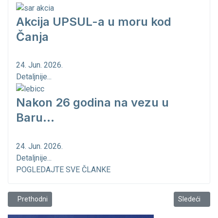
Akcija UPSUL-a u moru kod
Čanja
24. Jun. 2026.
Detaljnije...
Nakon 26 godina na vezu u
Baru...
24. Jun. 2026.
Detaljnije...
POGLEDAJTE SVE ČLANKE
Prethodni članak: Nekima to dobro zvuči!
Sledeći člana
Prethodni
Sledeći