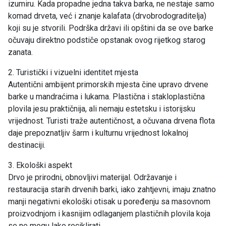
izumiru. Kada propadne jedna takva barka, ne nestaje samo
komad drveta, već i znanje kalafata (drvobrodograditelja)
koji su je stvorili. Podrška državi ili opštini da se ove barke
očuvaju direktno podstiče opstanak ovog rijetkog starog
zanata.
2. Turistički i vizuelni identitet mjesta
Autentični ambijent primorskih mjesta čine upravo drvene
barke u mandraćima i lukama. Plastična i stakloplastična
plovila jesu praktičnija, ali nemaju estetsku i istorijsku
vrijednost. Turisti traže autentičnost, a očuvana drvena flota
daje prepoznatljiv šarm i kulturnu vrijednost lokalnoj
destinaciji.
3. Ekološki aspekt
Drvo je prirodni, obnovljivi materijal. Održavanje i
restauracija starih drvenih barki, iako zahtjevni, imaju znatno
manji negativni ekološki otisak u poređenju sa masovnom
proizvodnjom i kasnijim odlaganjem plastičnih plovila koja
se ne mogu lako reciklirati.