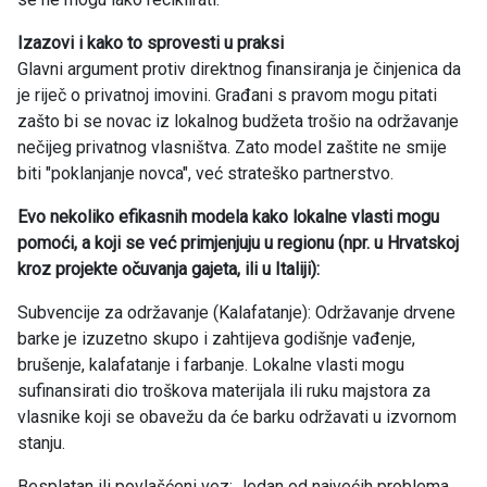
Izazovi i kako to sprovesti u praksi
Glavni argument protiv direktnog finansiranja je činjenica da
je riječ o privatnoj imovini. Građani s pravom mogu pitati
zašto bi se novac iz lokalnog budžeta trošio na održavanje
nečijeg privatnog vlasništva. Zato model zaštite ne smije
biti "poklanjanje novca", već strateško partnerstvo.
Evo nekoliko efikasnih modela kako lokalne vlasti mogu
pomoći, a koji se već primjenjuju u regionu (npr. u Hrvatskoj
kroz projekte očuvanja gajeta, ili u Italiji):
Subvencije za održavanje (Kalafatanje): Održavanje drvene
barke je izuzetno skupo i zahtijeva godišnje vađenje,
brušenje, kalafatanje i farbanje. Lokalne vlasti mogu
sufinansirati dio troškova materijala ili ruku majstora za
vlasnike koji se obavežu da će barku održavati u izvornom
stanju.
Besplatan ili povlašćeni vez: Jedan od najvećih problema