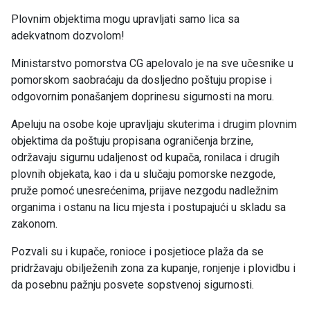
Plovnim objektima mogu upravljati samo lica sa
adekvatnom dozvolom!
Ministarstvo pomorstva CG apelovalo je na sve učesnike u
pomorskom saobraćaju da dosljedno poštuju propise i
odgovornim ponašanjem doprinesu sigurnosti na moru.
Apeluju na osobe koje upravljaju skuterima i drugim plovnim
objektima da poštuju propisana ograničenja brzine,
održavaju sigurnu udaljenost od kupača, ronilaca i drugih
plovnih objekata, kao i da u slučaju pomorske nezgode,
pruže pomoć unesrećenima, prijave nezgodu nadležnim
organima i ostanu na licu mjesta i postupajući u skladu sa
zakonom.
Pozvali su i kupače, ronioce i posjetioce plaža da se
pridržavaju obilježenih zona za kupanje, ronjenje i plovidbu i
da posebnu pažnju posvete sopstvenoj sigurnosti.