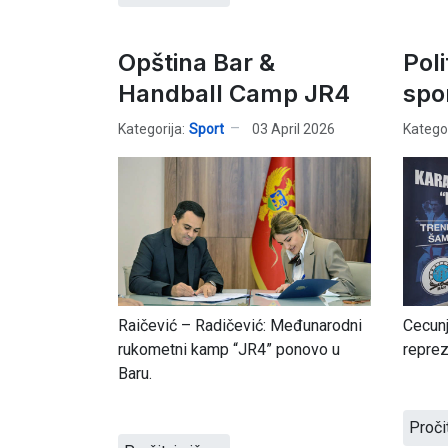
Opština Bar &
Poli
Handball Camp JR4
spo
Kategorija:
Sport
03 April 2026
Kategor
Raičević – Radičević: Međunarodni
Cecunj
rukometni kamp “JR4” ponovo u
repreze
Baru.
Proči