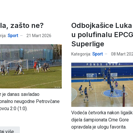
ula, zašto ne?
Odbojkašice Luka
u polufinalu EPC
ija:
Sport
21 Mart 2026
Superlige
Kategorija:
Sport
08 Mart 20
 je danas savladao
ionalno neugodne Petrovčane
ovcu 2:0 (1:0).
Vodeća četvorka nakon ligaš
dijela šampionata Crne Gore
opravdala je ulogu favorita.
taj više …