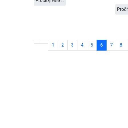
Pročitaj više …
Proči
1
2
3
4
5
6
7
8