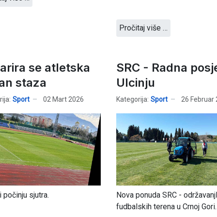
Pročitaj više …
arira se atletska
SRC - Radna posj
tan staza
Ulcinju
ija:
Sport
02 Mart 2026
Kategorija:
Sport
26 Februar
 počinju sjutra.
Nova ponuda SRC - održavanj
fudbalskih terena u Crnoj Gori.