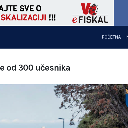
POČETNA
I
še od 300 učesnika