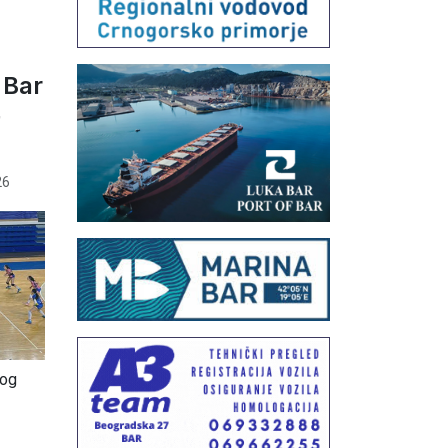
 Bar
G
26
kog