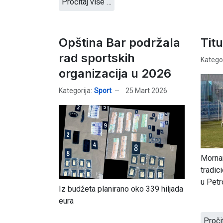
Pročitaj više …
Opština Bar podržala
Tit
rad sportskih
Kategor
organizacija u 2026
Kategorija:
Sport
25 Mart 2026
Mornar
tradic
u Petr
Iz budžeta planirano oko 339 hiljada
eura
Proči