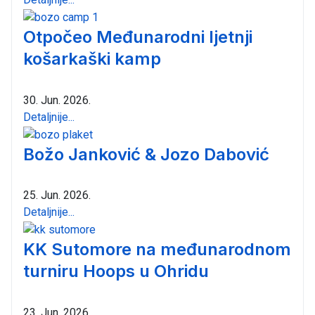
Otpočeo Međunarodni ljetnji
košarkaški kamp
30. Jun. 2026.
Detaljnije...
Božo Janković & Jozo Dabović
25. Jun. 2026.
Detaljnije...
KK Sutomore na međunarodnom
turniru Hoops u Ohridu
23. Jun. 2026.