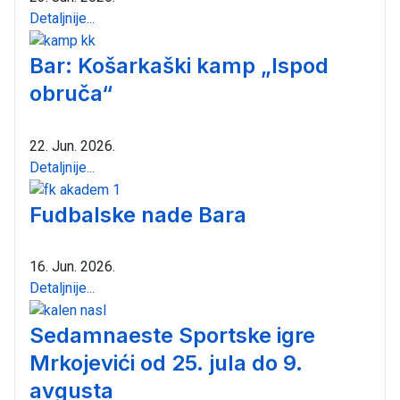
Detaljnije...
Bar: Košarkaški kamp „Ispod
obruča“
22. Jun. 2026.
Detaljnije...
Fudbalske nade Bara
16. Jun. 2026.
Detaljnije...
Sedamnaeste Sportske igre
Mrkojevići od 25. jula do 9.
avgusta