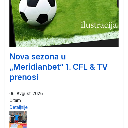
Nova sezona u
„Meridianbet“ 1. CFL & TV
prenosi
06. Avgust. 2026.
Čitam...
Detaljnije...