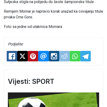
Sutjeska stigla na pobjedu do šeste šampionske titule.
Remijem Mornar je napravio korak unazad ka osvajanju titule
prvaka Crne Gore.
Foto sa jedne od utakmica Mornara
Podjelite:
Vijesti: SPORT