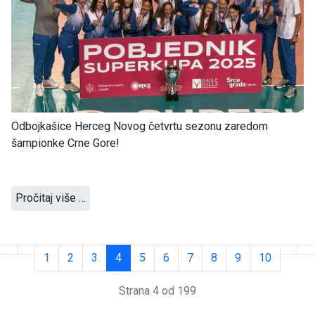
Odbojkašice Herceg Novog četvrtu sezonu zaredom
šampionke Crne Gore!
Pročitaj više …
1
2
3
4
5
6
7
8
9
10
Strana 4 od 199