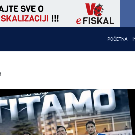
POČETNA
I
H