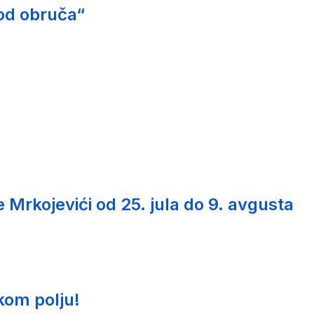
od obruča“
Mrkojevići od 25. jula do 9. avgusta
kom polju!