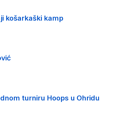
ji košarkaški kamp
vić
nom turniru Hoops u Ohridu