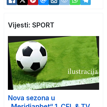
Vijesti: SPORT
Nova sezona u
„Meridianbet“ 1. CFL & TV