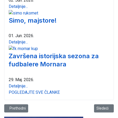
02. Jun. 2026.
Detaljnije...
Simo, majstore!
01. Jun. 2026.
Detaljnije...
Završena istorijska sezona za
fudbalere Mornara
29. Maj. 2026.
Detaljnije...
POGLEDAJTE SVE ČLANKE
Prethodni članak: FK Mornar finalista Kupa Crne Gore
Sledeći člana
Prethodni
Sledeći