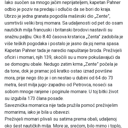
Iako suočen sa mnogo jačim neprijateljem, kapetan Pahner
odbio je poziv na predaju i odlučio da se bori do kraja.
Ubrzo je jedna granata pogodila mašinski dio „Zente”,
usmrtivši veliki broj mornara. Sa udaljenosti od pet do osam
nautičkih milja francuski i britanski brodovi nastavili su
snažnu paljbu. Oko 8.40 časova krstarica „Zenta” zadobila je
više teških pogodaka i postalo je jasno da joj nema spasa.
Kapetan Pahner tada je naredio napuštanje broda. Preživjeli
oficiri i mornari, njih 139, skočili su u more pokušavajući da
se domognu obale. Nedugo zatim krma „Zente” počela je
da tone, dok je pramac još kratko ostao iznad površine
mora, prije nego što je i on nestao u dubini od 64 do 73
metra, šest milja jugo-zapadno od Petrovca, noseći sa
sobom mnoge ranjene i poginule mornare. U toj bitki život
su izgubila 173 člana posade.
Saveznićka mornarica nije tada pružila pomoć preživjelim
mornarima, iako je bila u obavezi.
Preživjeli mornari plivali su satima prema obali, udaljenoj
oko šest nautičkih milja. More je, srećom, bilo mirno i toplo,