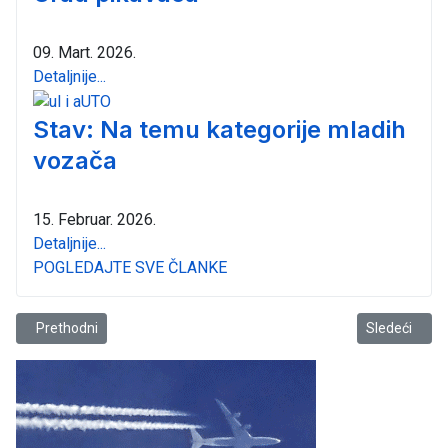
09. Mart. 2026.
Detaljnije...
Stav: Na temu kategorije mladih
vozača
15. Februar. 2026.
Detaljnije...
POGLEDAJTE SVE ČLANKE
Prethodni članak: Život i ostalo
Sledeći član
Prethodni
Sledeći