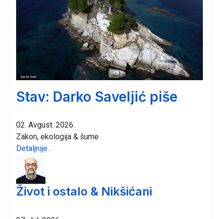
Stav: Darko Saveljić piše
02. Avgust. 2026.
Zakon, ekologija & šume
Detaljnije...
Život i ostalo & Nikšićani