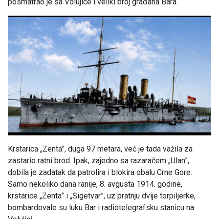
posmatrao je sa Volujice i veliki broj građana Bara.
Krstarica „Zenta”, duga 97 metara, već je tada važila za
zastario ratni brod. Ipak, zajedno sa razaračem „Ulan”,
dobila je zadatak da patrolira i blokira obalu Crne Gore.
Samo nekoliko dana ranije, 8. avgusta 1914. godine,
krstarice „Zenta” i „Sigetvar”, uz pratnju dvije torpiljerke,
bombardovale su luku Bar i radiotelegrafsku stanicu na