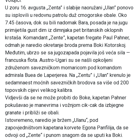
Volujici.
U zoru 16. avgusta „Zenta” i slabije naoružani „Ulan” ponovo
su isplovili u redovnu patrolu duž crnogorske obale. Oko
7.45 časova, dok su bili nadomak Bara, posada je na jugu
primijetila gust dim iz dimnjaka pet britanskih oklopnih
krstaša. Komandant „Zente”, kapetan fregate Paul Pahner,
odmah je naredio okretanje broda prema Boki Kotorskoj.
Međutim, ubrzo se sa jugozapada pojavila još veća sila —
francuska flota. Austro-Ugari su se našli opkoljeni
združenom savezničkom mornaricom pod komandom
admirala Buea de Laperjerea. Na „Zentu” i „Ulan” krenulo je
sedamnaest moćnih savezničkih brodova sa više od 200
topovskih cijevi velikog kalibra.
Vidjevši da se ne može probiti do Boke, kapetan Pahner
pokušavao je manevrima i vožnjom cik-cak da izbjegne
granate i približi se obali.
Istovremeno, naredio je bržem „Ulanu“, pod
zapovjedništvom kapetana korvete Egona Panfilija, da se
odvoji od „Zente“ i punom snagom da se uputi ka Boki.