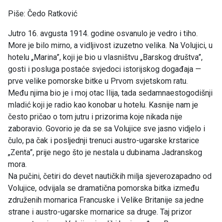
Piše: Čedo Ratković
Jutro 16. avgusta 1914. godine osvanulo je vedro i tiho.
More je bilo mirno, a vidljivost izuzetno velika. Na Volujici, u
hotelu „Marina”, koji je bio u vlasništvu „Barskog društva”,
gosti i posluga postaće svjedoci istorijskog događaja —
prve velike pomorske bitke u Prvom svjetskom ratu.
Među njima bio je i moj otac Ilija, tada sedamnaestogodišnji
mladić koji je radio kao konobar u hotelu. Kasnije nam je
često pričao o tom jutru i prizorima koje nikada nije
zaboravio. Govorio je da se sa Volujice sve jasno vidjelo i
čulo, pa čak i posljednji trenuci austro-ugarske krstarice
„Zenta”, prije nego što je nestala u dubinama Jadranskog
mora.
Na pučini, četiri do devet nautičkih milja sjeverozapadno od
Volujice, odvijala se dramatična pomorska bitka između
združenih mornarica Francuske i Velike Britanije sa jedne
strane i austro-ugarske mornarice sa druge. Taj prizor