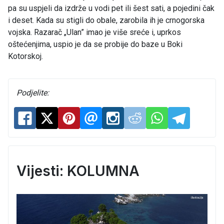
pa su uspjeli da izdrže u vodi pet ili šest sati, a pojedini čak
i deset. Kada su stigli do obale, zarobila ih je crnogorska
vojska. Razarač „Ulan” imao je više sreće i, uprkos
oštećenjima, uspio je da se probije do baze u Boki
Kotorskoj.
Podjelite:
Vijesti: KOLUMNA