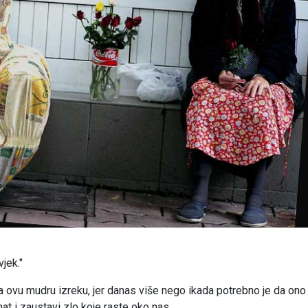
jek."
a ovu mudru izreku, jer danas više nego ikada potrebno je da ono
at i zaustavi zlo koje raste oko nas.