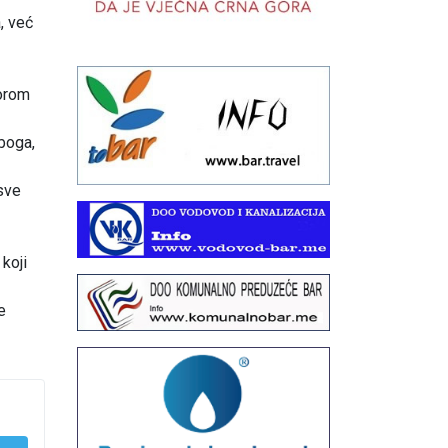
, već
vorom
 boga,
 sve
 koji
e