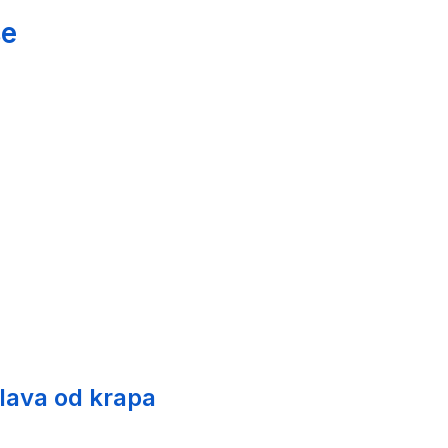
še
glava od krapa