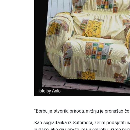
"Borbu je stvorila priroda, mržnju je pronašao čov
Kao sugrađanka iz Sutomora, želim podsjetiti n
ljudsko, ako ga uopšte ima u čovjeku, uzme prim