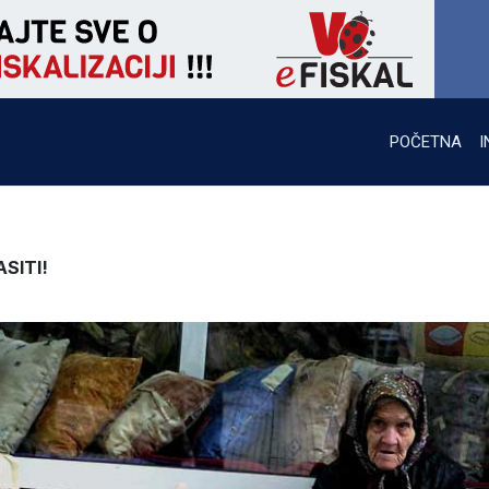
POČETNA
I
SITI!