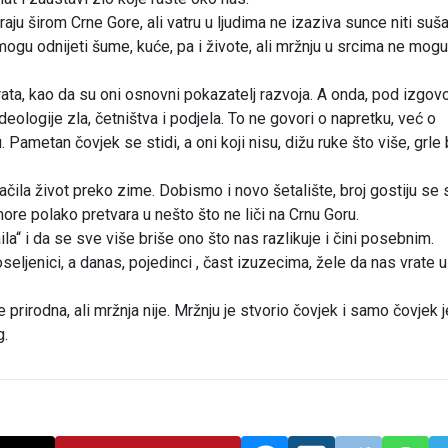
ju širom Crne Gore, ali vatru u ljudima ne izaziva sunce niti suša
mogu odnijeti šume, kuće, pa i živote, ali mržnju u srcima ne mogu
ata, kao da su oni osnovni pokazatelj razvoja. A onda, pod izgo
eologije zla, četništva i podjela. To ne govori o napretku, već o
u. Pametan čovjek se stidi, a oni koji nisu, dižu ruke što više, grle
ačila život preko zime. Dobismo i novo šetalište, broj gostiju se
ore polako pretvara u nešto što ne liči na Crnu Goru.
a“ i da se sve više briše ono što nas razlikuje i čini posebnim.
seljenici, a danas, pojedinci , čast izuzecima, žele da nas vrate u
 prirodna, ali mržnja nije. Mržnju je stvorio čovjek i samo čovjek j
g.