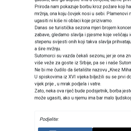
Priroda nam pokazuje borbu kroz požare koji hara
mržnja, ona koju čovjek nosi u sebi. Plamenovi 
ugasiti ni kiše ni oblaci koje prizivamo.
Danas se turistička sezona mjeri brojem koncer
zabave, gledamo slavlja i pjesme koje veličaju id
stepenu svijesti onih koji takva slavlja prihvataj
a šire mržnju.
Sutomorci su vazda čekali sezonu, jer je ona zn
više veže za goste iz Srbije, pa se i naše Sutom
Ne bi me čudilo da šetalište nazovu „Knez Mihail
U spiskovima iz XVI vijeka bilježili su se prvi do
vijek prije , u mrak podjela i vatre.
Zato, neka ova riječ bude podsjetnik, borba jeste
može ugasiti, ako u njemu ima bar malo ljudsko
Podjelite: