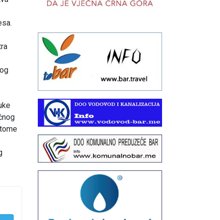
esa.
tra
kog
uke
ičnog
 tome
g