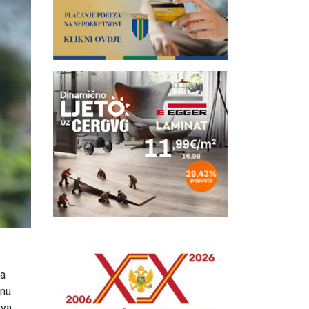
ja
lnu
tva