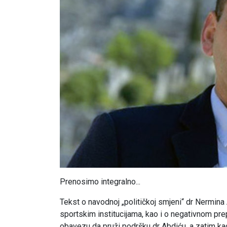
Prenosimo integralno...
Tekst o navodnoj „političkoj smjeni“ dr Nermina 
sportskim institucijama, kao i o negativnom prep
obavezu da pruži podršku dr Abdiću, a zatim kao 