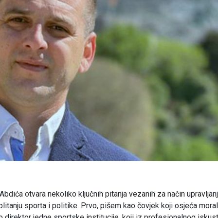
Abdića otvara nekoliko ključnih pitanja vezanih za način upravljan
litanju sporta i politike. Prvo, pišem kao čovjek koji osjeća mora
direktor jedne sportske institucije, koji iz profesionalnog iskus