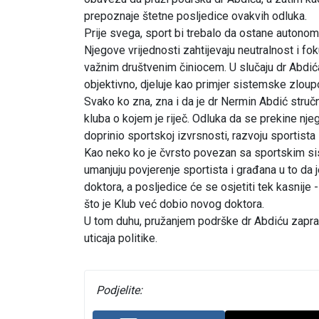
prepoznaje štetne posljedice ovakvih odluka.
Prije svega, sport bi trebalo da ostane autonomn
Njegove vrijednosti zahtijevaju neutralnost i fo
važnim društvenim činiocem. U slučaju dr Abdić
objektivno, djeluje kao primjer sistemske zloup
Svako ko zna, zna i da je dr Nermin Abdić stručn
kluba o kojem je riječ. Odluka da se prekine nj
doprinio sportskoj izvrsnosti, razvoju sportista
Kao neko ko je čvrsto povezan sa sportskim si
umanjuju povjerenje sportista i građana u to da j
doktora, a posljedice će se osjetiti tek kasnij
što je Klub već dobio novog doktora.
U tom duhu, pružanjem podrške dr Abdiću zapra
uticaja politike.
Podjelite: