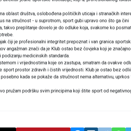
a oblast društva, oslobođena političkih uticaja i stranačkih inter
kus na stručnost - u suprotnom, sport gubi upravo ono što ga čini
a, takvo preplitanje dovelo je do odluke koja, svakome ko posma
otrebe.
jak čiji je profesionalni integritet prepoznat i van granica sports
egov angažman znači da je Klub ostao bez čovjeka koji je značajno
 i podizanju medicinskih standarda.
stemom i vrijednostima koje on zastupa, smatram da ovakve odl
e sport prostor zdravih i čistih vrijednosti. Klub je ostao bez odl
e - posebno kada se pokaže da stručnost nema alternativu, uprkos
vo pružam podršku svim principima koji štite sport od negativno