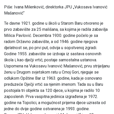
Piše: Ivana Milenković, direktorka JPU „Vukosava Ivanović
Mašanović“
Te davne 1921. godine u školi u Starom Baru otvoreno je
prvo zabavište za 25 mališana, sa kojima je radila zabavilja
Milica Pavlović. Decembra 1930. godine počelo je sa
radom Državno zabavište, a od 1946. godine njegova
djelatnost se, po prvi put, odvija u sopstvenoj zgradi.
Godine 1955. zabavište se izdvaja iz sastava osnovnih
škola i, kao dječji vrtić, postaje samostalna ustanova.
Uspomena na Vukosavu Ivanović Mašanović, prvu strijeljanu
ženu u Drugom svjetskom ratu u Crnoj Gori, njeguje se
odlukom Opštine Bar iz 1963. godine, kada je osnovano
preduzeće Dječji vrtić sa njenim imenom. Tada su u Baru
postojala tri objekta sa 120 djece, u kojima je radilo 10
zaposlenih. Prva vaspitna jedinica izgrađena je 1972.
godine na Topolici, a mogućnost prijema djece uzrasta od
jedne do dvije godine ostvarena je 1993. godine.