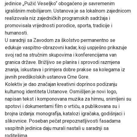
jedinice „Pužić Veseljko“ obogaćeno je savremenim
igrališnim mobilijarom. Ustanova je sa lokalnom zajednicom
realizovala niz zajedničkih programskih sadržaja i
promovisala vrijednosti porodice, sporta, tradicije i
humanosti.
U saradnji sa Zavodom za školstvo permanentno se
edukuje vaspitno-obrazovni kadar, koji uspješno prikazuje
svoj rad na stručnim skupovima i konferencijama van
granica države. Brižljivo se planira i sprovodi razmjena
znanja, iskustava i primjera dobre prakse sa kolegama iz
javnih predškolskih ustanova Crne Gore.
Kolektiv je dao značajan kreativni doprinos podizanju
kulturnog identiteta Ustanove. Osmišljen je novi logo,
napisan tekst i komponovana muzika za himnu, snimljeni su
spotovi i dokumentarni film o vrtiću, a publikovana su i
brojna izdanja: monografija, katalozi igračaka, godišnjaci i
slikovnice. Poseban pečat prepoznatljivosti fasadama
vaspitnih jedinica daju murali nastali u saradnji sa
roditeljima.