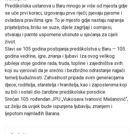
Predškolska ustanova u Baru mnogo je više od mjesta gdje
se uče prvi koraci, izgovaraju prve riječi, pjevaju pjesme i
ovladava pravilima igre. To je mjesto gdje nastaju najranija
prijateljstva, brišu se suze, dijele zagrljaji i osmijesi,
stvaraju i pamte uspomene utisnute u sjećanja za cijeli
život.
Slavi se 105 godina postojanja predškolstva u Baru — 105
godina vedrine, igre, znanja i ljubavi. Iza ovog velikog
jubileja stoje godine rada, truda, topline i zajedništva svih
koji su vjerovali da je srećno i bezbrižno odrastanje najjači
temelj budućnosti. Zahvalnost pripada svim generacijama
djece, roditelja, staratelja i hranitelja, kao i zaposlenima koji
su bili i ostali dio čarobne predškolske porodice.
Srećan 105. rođendan JPU „Vukosava Ivanović Mašanović“,
uz želju da uvijek bude ispunjena ljubavlju, znanjem i
ljepotom najmlađih Barana.