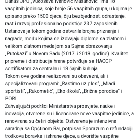
Danas JPU „Vukosava Ivanović Mašanović“ ima 18
vaspitnih jedinica, koje broje 56 vaspitnih grupa, u kojima je
upisano preko 1500 djece, čiju bezbjednost, odrastanje,
rast i razvoj profesionalno podstiče 237 zaposlenih.
Ustanova je tokom godina ostvarila brojna priznanja i
nagrade, među kojima se izdvajaju diplome sa zlatnom i
velikom zlatnom medaljom sa Sajma obrazovanja
„Putokazi“ u Novom Sadu (2017. i 2018. godine). Kvalitet
pripreme i distribucije hrane potvrđuje se HACCP
sertifikatom za centralnu i 18 čajnih kuhinja.
Tokom ove godine realizovani su obavezni, ali i
specijalizovani programi: „Rastimo uz ples“, „Mladi
sportisti“, „Rukometić“, „Eko-škola“, „Brižne porodice“ i
PORI.
Zahvaljujući podršci Ministarstva prosvjete, nauke i
inovacija, otvorene su i licencirane nove vaspitne jedinice, a
renovirana su četiri objekta. Ostvarena je intenzivna
saradnja sa Opštinom Bar, potpisan Sporazum o refundaciji
troškova boravka i ishrane djece, a dvorište vaspitne