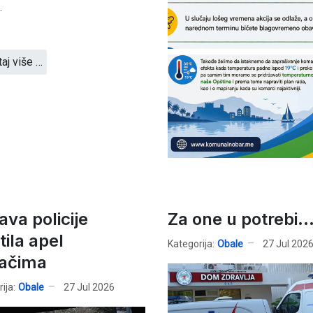
.
taj više …
ava policije
Za one u potrebi..
tila apel
Kategorija:
Obale
27 Jul 202
ačima
ija:
Obale
27 Jul 2026