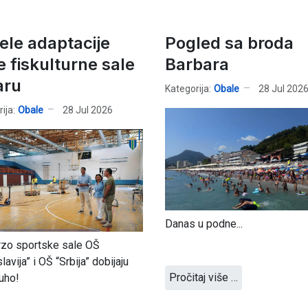
ele adaptacije
Pogled sa broda
e fiskulturne sale
Barbara
aru
Kategorija:
Obale
28 Jul 202
ija:
Obale
28 Jul 2026
Danas u podne...
rzo sportske sale OŠ
lavija” i OŠ “Srbija” dobijaju
Pročitaj više …
uho!