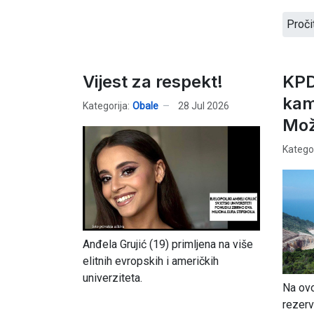
Proči
Vijest za respekt!
KPD
kam
Kategorija:
Obale
28 Jul 2026
Mož
Kategor
Anđela Grujić (19) primljena na više
elitnih evropskih i američkih
univerziteta.
Na ovo
rezerv