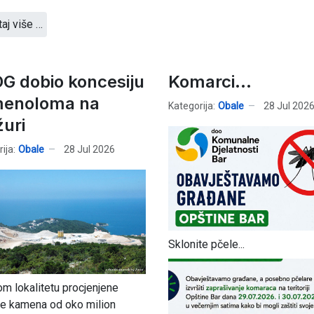
taj više …
G dobio koncesiju
Komarci...
enoloma na
Kategorija:
Obale
28 Jul 202
uri
ija:
Obale
28 Jul 2026
Sklonite pčele...
m lokalitetu procjenjene
e kamena od oko milion