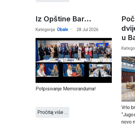
Iz Opštine Bar...
Poč
dvij
Kategorija:
Obale
28 Jul 2026
u B
Kategor
Potpisivanje Memoranduma!
Vrlo b
Pročitaj više …
“Jugos
novo r