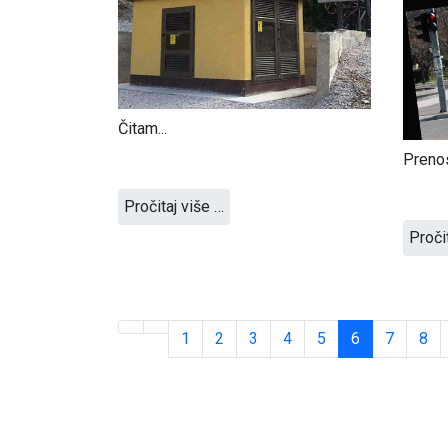
Čitam...
Prenos
Pročitaj više …
Proči
1
2
3
4
5
6
7
8