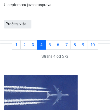
U septembru javna rasprava...
Pročitaj više …
1
2
3
4
5
6
7
8
9
10
Strana 4 od 572