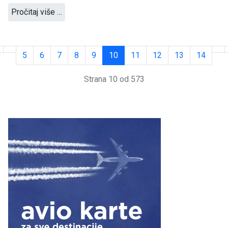
Pročitaj više …
5
6
7
8
9
10
11
12
13
14
Strana 10 od 573