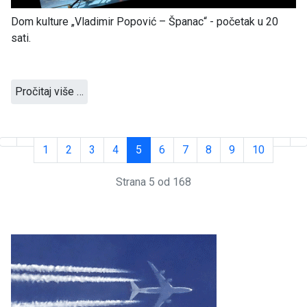
Dom kulture „Vladimir Popović – Španac“ - početak u 20
sati.
Pročitaj više …
1
2
3
4
5
6
7
8
9
10
Strana 5 od 168