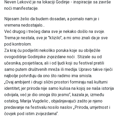
Neven Leković je na lokaciji Godinje - inspiracije sa završe
noći manifestacije.
Nijesam želio da budem dosadan, a pomalo nam je i
vremena nedostajalo...
Već drugog i trećeg dana sve je nekako došlo na svoje.
Trema je nestala, sve je "klizilo", a mi smo znali da je sve
pod kontrolom.
Za kraj ću podijeliti nekoliko poruka koje su obilježile
ovogodišnje Godinjske zvjezdane noći . Stizale su od
učesnika, posjetilaca, ali i od ljudi koji su festival pratili
samo putem društvenih mreža ili medija. Upravo takve riječi
najbolje potvrđuju da ono što radimo ima smisla.
„Ovaj ambijent i drugi slični prostori formiraju naš kulturni
identitet, jer priroda nije samo kulisa na kojoj se naša istorija
odvijala, već je dio onoga što jesmo“, kazala je, između
ostalog, Marija Vugdelic , objašnjavajući zašto je njeno
predavanje na festivalu nosilo naslov „Priroda, umjetnost i
čovjek pod istim zvijezdama“.