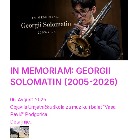
IN MEMORIAM: GEORGII
SOLOMATIN (2005-2026)
06. Avgust. 2026.
Objavila Umjetnička škola za muziku i balet "Vasa
Pavić" Podgorica...
Detaljnije...