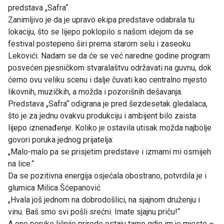
predstava „Safra“.
Zanimljivo je da je upravo ekipa predstave odabrala tu
lokaciju, što se lijepo poklopilo s našom idejom da se
festival postepeno širi prema starom selu i zaseoku
Lekovići. Nadam se da će se već naredne godine program
posvećen pjesničkom stvaralaštvu održavati na guvnu, dok
ćemo ovu veliku scenu i dalje čuvati kao centralno mjesto
likovnih, muzičkih, a možda i pozorišnih dešavanja.
Predstava „Safra“ odigrana je pred šezdesetak gledalaca,
što je za jednu ovakvu produkciju i ambijent bilo zaista
lijepo iznenađenje. Koliko je ostavila utisak možda najbolje
govori poruka jednog prijatelja:
„Malo-malo pa se prisjetim predstave i izmami mi osmijeh
na lice.“
Da se pozitivna energija osjećala obostrano, potvrdila je i
glumica Milica Šćepanović
„Hvala još jednom na dobrodošlici, na sjajnom druženju i
vinu. Baš smo svi pošli srećni. Imate sjajnu priču!“
A one poruke ličnije prirode ostaju tamo gdje im je mjesto –