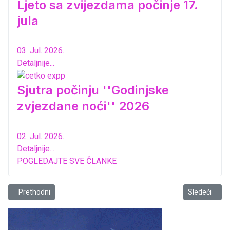
Ljeto sa zvijezdama počinje 17.
jula
03. Jul. 2026.
Detaljnije...
Sjutra počinju ''Godinjske
zvjezdane noći'' 2026
02. Jul. 2026.
Detaljnije...
POGLEDAJTE SVE ČLANKE
Prethodni članak: Stiže “Street in art”
Sledeći člana
Prethodni
Sledeći