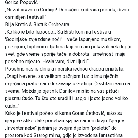
Gorica Popović :
„Nezaboravno u Godinju! Domaćini, čudesna priroda, divno
osmišljen festival!“
Bilja Krstic & Bistrik Orchestra :
„Koliko je bilo lepoooo... Sa Bistrikom na festivalu
'Godinjske zvjezdane noći' – veče ispunjeno muzikom,
poezijom, toplinom i ljudima koji su nam pokazali neki lepši
svet, gde vreme sporije teče, a dobrota i umetnost imaju
posebno mjesto. Hvala vam, divni ljudi.“
Posebno nas je dirnula i poruka jednog dragog prijatelja:
„Dragi Nevene, sa velikom pažnjom i uz plimu nježnih
osjećanja pratio sam dešavanja u Godinju. Čestitam vam na
svemu. Možda je pjesnik Danilov mislio na vas pišući
pjesmu Čudo. To što ste uradili i uspjeli jeste jedno veliko
čudo...“
Kako je festival počeo slikama Goran Ćetković, tako su
njegove slike dale poseban sjaj na samom kraju. Njegov
„Inventar neba“ jednim je svojim dijelom "preletio" do
prostora kod Starog mlina, gdje je izvedena fantastična