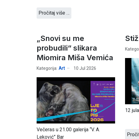
Pročitaj više …
„Snovi su me
Stiž
probudili“ slikara
Kategor
Miomira Miša Vemića
Kategorija:
Art
10 Jul 2026
12 jul
Večeras u 21.00 galerija “V. A.
Proči
Leković” Bar