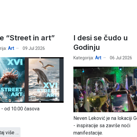
e “Street in art”
I desi se čudo u
Godinju
ija:
Art
09 Jul 2026
Kategorija:
Art
06 Jul 2026
a - od 10.00 časova
Neven Leković je na lokaciji G
- inspiracije sa završe noći
taj više …
manifestacije.