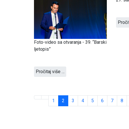
Proči
Foto-video sa otvaranja - 39. “Barski
ljetopis”
Pročitaj više …
1
2
3
4
5
6
7
8