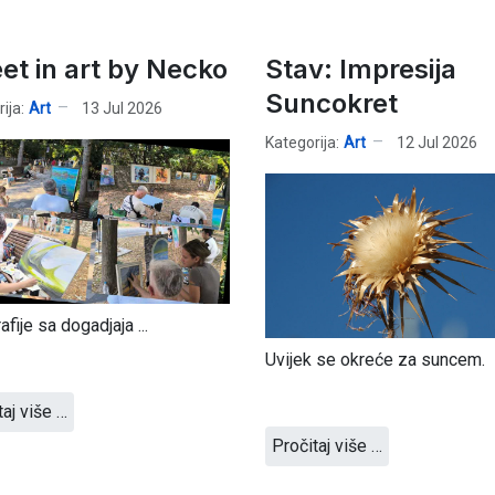
eet in art by Necko
Stav: Impresija
Suncokret
ija:
Art
13 Jul 2026
Kategorija:
Art
12 Jul 2026
fije sa dogadjaja ...
Uvijek se okreće za suncem.
taj više …
Pročitaj više …