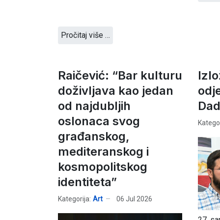
Pročitaj više …
Raičević: “Bar kulturu
Izl
doživljava kao jedan
odj
od najdubljih
Dad
oslonaca svog
Kategor
građanskog,
mediteranskog i
kosmopolitskog
identiteta”
Kategorija:
Art
06 Jul 2026
27. sa