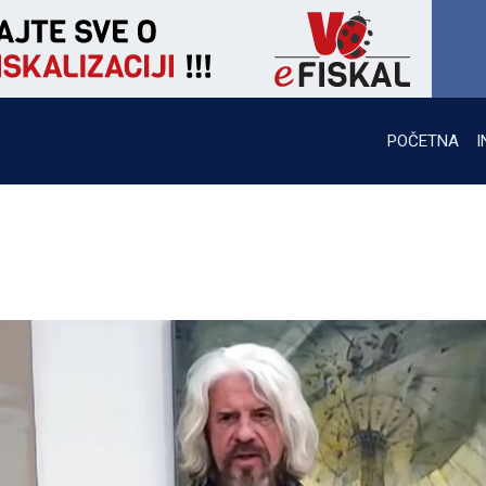
POČETNA
I