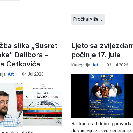
Pročitaj više …
ožba slika „Susret
Ljeto sa zvijezda
eka“ Dalibora –
počinje 17. jula
a Ćetkovića
Kategorija:
Art
03 Jul 2026
ija:
Art
04 Jul 2026
Bar kao grad dobrog provoda 
destinaciju za sve generacije.
mostalna izložba...