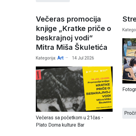
Večeras promocija
Str
knjige „Kratke priče o
Kategor
beskrajnoj vodi“
Mitra Miša Škuletića
Kategorija:
Art
14 Jul 2026
Fotogra
Proči
Večeras sa početkom u 21čas -
Plato Doma kulture Bar