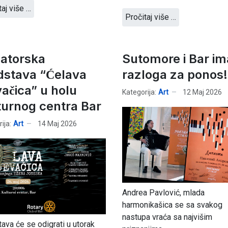
taj više …
Pročitaj više …
atorska
Sutomore i Bar im
dstava “Ćelava
razloga za ponos!
ačica” u holu
Kategorija:
Art
12 Maj 2026
turnog centra Bar
ija:
Art
14 Maj 2026
Andrea Pavlović, mlada
harmonikašica se sa svakog
nastupa vraća sa najvišim
ava će se odigrati u utorak