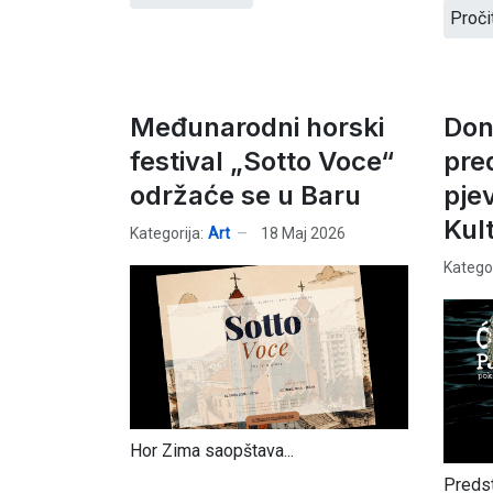
Proči
Međunarodni horski
Don
festival „Sotto Voce“
pre
održaće se u Baru
pjev
Kul
Kategorija:
Art
18 Maj 2026
Kategor
Hor Zima saopštava...
Predst