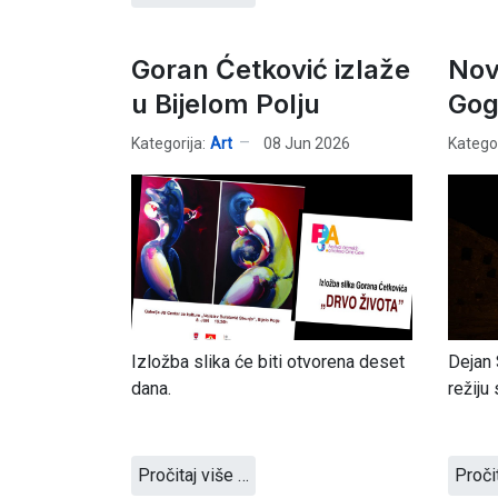
Goran Ćetković izlaže
Nov
u Bijelom Polju
Gog
Kategorija:
Art
08 Jun 2026
Kategor
Izložba slika će biti otvorena deset
Dejan 
dana.
režiju
Pročitaj više …
Proči