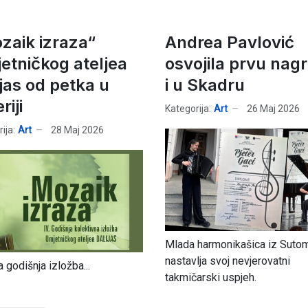
zaik izraza“
Andrea Pavlović
etničkog ateljea
osvojila prvu nag
ijas od petka u
i u Skadru
riji
Kategorija:
Art
26 Maj 2026
ija:
Art
28 Maj 2026
Mlada harmonikašica iz Suto
nastavlja svoj nevjerovatni
a godišnja izložba...
takmičarski uspjeh.