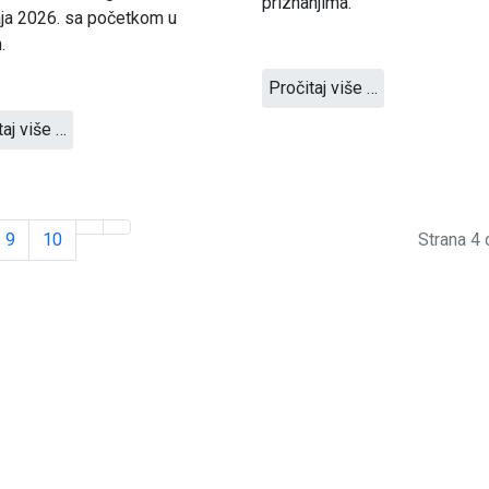
priznanjima.
ja 2026. sa početkom u
.
Pročitaj više …
taj više …
9
10
Strana 4