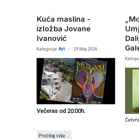
Kuća maslina -
„Mo
izložba Jovane
Umj
Ivanović
Dal
Gale
Kategorija:
Art
29 Maj 2026
Kategor
Večeras od 20:00h.
Četvrt
Pročitaj više …