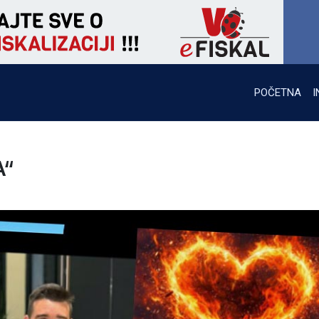
POČETNA
I
A“