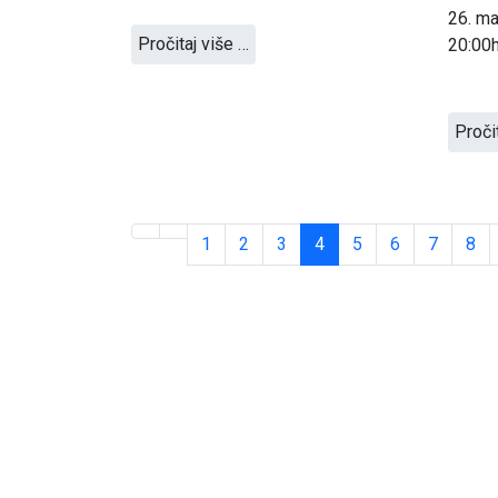
26. ma
Pročitaj više …
20:00h
Proči
1
2
3
4
5
6
7
8