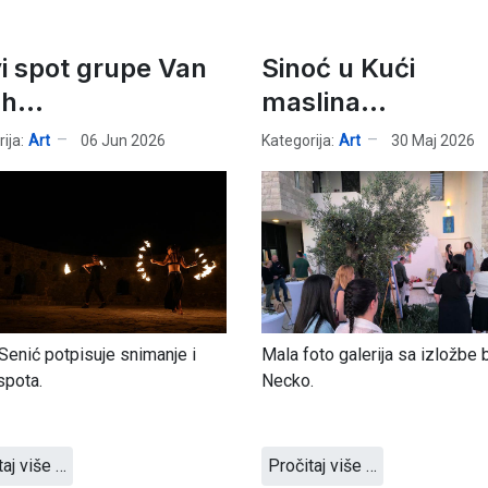
i spot grupe Van
Sinoć u Kući
h...
maslina...
ija:
Art
06 Jun 2026
Kategorija:
Art
30 Maj 2026
Senić potpisuje snimanje i
Mala foto galerija sa izložbe 
 spota.
Necko.
taj više …
Pročitaj više …