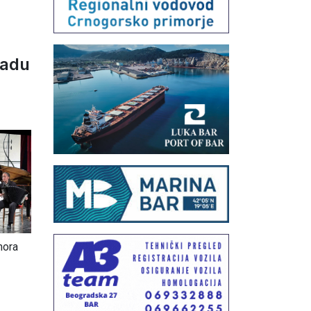
radu
mora