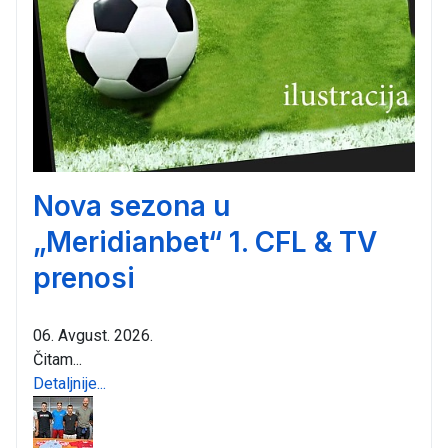
Nova sezona u
„Meridianbet“ 1. CFL & TV
prenosi
06. Avgust. 2026.
Čitam...
Detaljnije...