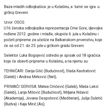
Baza mladih odbojkašica je u Kolašinu, a turnir se igra u
grčkoj Greveni
Izvor: OSCG
U16 ženska odbojkaška reprezentacija Crne Gore, djevojke
rođene 2012. godine i mlađe, okupiće 6. jula u Kolašinu i
početi pripreme za učešće na Balkanskom prvenstvu, koje
će se od 21. do 25. jula u grčkom gradu Greveni.
Selektor Luka Bogojević odredio je spisak od 18 igračica
koje će obaviti pripreme u Kolašinu, a na njemu su:
TEHNIČARI: Darija Gilić (Budućnost), Staša Kastratović
(Galeb) i Andrea Mirković (Net);
PRIMAČI SERVISA: Matea Crnčević (Galeb), Maša Lekić
(Galeb), Larija Milović (Budućnost), Miljana Nišavić
(Akademija), Jovana Despotović (Mediteran), Julija Duletić
(Budva) i Kaja Mirić (As);