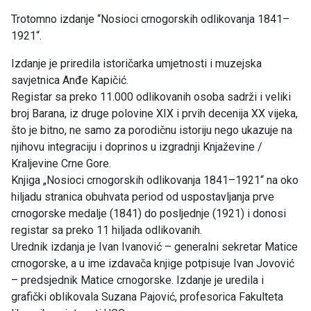
Trotomno izdanje “Nosioci crnogorskih odlikovanja 1841–
1921“.
Izdanje je priredila istoričarka umjetnosti i muzejska
savjetnica Anđe Kapičić.
Registar sa preko 11.000 odlikovanih osoba sadrži i veliki
broj Barana, iz druge polovine XIX i prvih decenija XX vijeka,
što je bitno, ne samo za porodičnu istoriju nego ukazuje na
njihovu integraciju i doprinos u izgradnji Knjaževine /
Kraljevine Crne Gore.
Knjiga „Nosioci crnogorskih odlikovanja 1841–1921“ na oko
hiljadu stranica obuhvata period od uspostavljanja prve
crnogorske medalje (1841) do posljednje (1921) i donosi
registar sa preko 11 hiljada odlikovanih.
Urednik izdanja je Ivan Ivanović – generalni sekretar Matice
crnogorske, a u ime izdavača knjige potpisuje Ivan Jovović
– predsjednik Matice crnogorske. Izdanje je uredila i
grafički oblikovala Suzana Pajović, profesorica Fakulteta