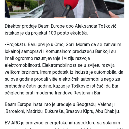
Direktor prodaje Beam Europe doo Aleksandar Tošković
istakao je da projekat 100 posto ekološki.
-Projekat u Baru prvi je u Crnoj Gori. Moram da se zahvalim
lokalnoj samopravi i Komunalnom preduzeću Bar koji su
imali ogromno razumjevanje i viziju razvoja
elektromobilnosti. Elektromobilnost se u svijetu razvija
velikom brzinom. Imam podatak iz industrije automobila, da
su ove godine prodali više električnih automobila nego za
prethodne četiri godine, kazao je Tošković ističući da Bar
očigledno prati moderne trendove.Restorani Bar
Beam Europe instalirao je uređaje u Beogradu, Valensiji
,Barceloni, Madridu, Bukureštu,Brasovu Kipru, Abu Dhabiju.
EV ARC je proizvod energetske infrastrukture sa solarnim