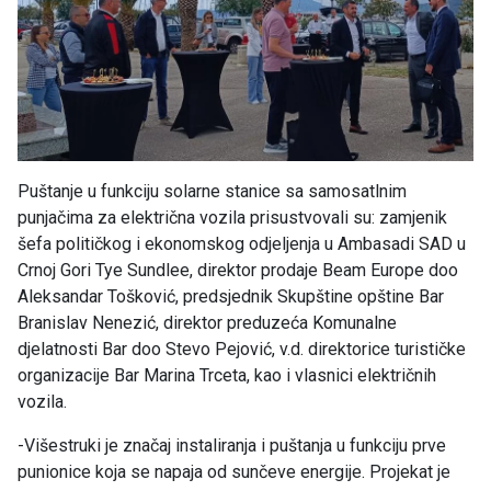
Puštanje u funkciju solarne stanice sa samosatlnim
punjačima za električna vozila prisustvovali su: zamjenik
šefa političkog i ekonomskog odjeljenja u Ambasadi SAD u
Crnoj Gori Tye Sundlee, direktor prodaje Beam Europe doo
Aleksandar Tošković, predsjednik Skupštine opštine Bar
Branislav Nenezić, direktor preduzeća Komunalne
djelatnosti Bar doo Stevo Pejović, v.d. direktorice turističke
organizacije Bar Marina Trceta, kao i vlasnici električnih
vozila.
-Višestruki je značaj instaliranja i puštanja u funkciju prve
punionice koja se napaja od sunčeve energije. Projekat je