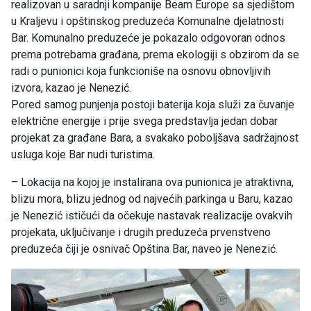
realizovan u saradnji kompanije Beam Europe sa sjedištom
u Kraljevu i opštinskog preduzeća Komunalne djelatnosti
Bar. Komunalno preduzeće je pokazalo odgovoran odnos
prema potrebama građana, prema ekologiji s obzirom da se
radi o punionici koja funkcioniše na osnovu obnovljivih
izvora, kazao je Nenezić.
Pored samog punjenja postoji baterija koja služi za čuvanje
električne energije i prije svega predstavlja jedan dobar
projekat za građane Bara, a svakako poboljšava sadržajnost
usluga koje Bar nudi turistima.
– Lokacija na kojoj je instalirana ova punionica je atraktivna,
blizu mora, blizu jednog od najvećih parkinga u Baru, kazao
je Nenezić ističući da očekuje nastavak realizacije ovakvih
projekata, uključivanje i drugih preduzeća prvenstveno
preduzeća čiji je osnivač Opština Bar, naveo je Nenezić.