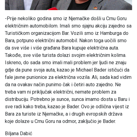
-Prije nekoliko godina smo iz Njemačke došli u Crnu Goru
električnim automobilom. Imali smo sjajnu akciju zajedno sa
Turističkom organizacijom Bar. Vozili smo iz Hamburga do
Bara, potpuno električni automobil. Nakon toga uočili smo
da sve više i više građana Bara kupuje električna auta.
Takođe, sve više turista dolazi svojim električnim kolima.
Iskreno, do sada smo imali mali problem jer ljudi ne znaju
gdje da pune svoja auta, kazao je Michael Bader ističući da
fale javne punionice za električna vozila. Ali, sada kad vidim
da na ovakav način punimo čak i četiri auto zajedno. Ne
treba vam ni priključak električni, nemate problem za
distribuciju. Potrebno je sunce, sunca imamo dosta u Baru i
sve radi kako treba, kazao je Bader. Ovo je odlična vijest iz
Bara za turiste iz Njemačke, a i drugih evropskih država
koje dolaze u Crnu Goru na odmor, zaključio je Bader.
Biljana Dabić