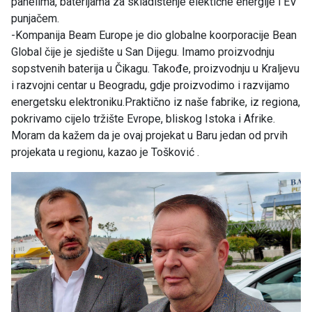
panelima, baterijama za skladištenje elektične energije i EV
punjačem.
-Kompanija Beam Europe je dio globalne koorporacije Bean
Global čije je sjedište u San Dijegu. Imamo proizvodnju
sopstvenih baterija u Čikagu. Takođe, proizvodnju u Kraljevu
i razvojni centar u Beogradu, gdje proizvodimo i razvijamo
energetsku elektroniku.Praktično iz naše fabrike, iz regiona,
pokrivamo cijelo tržište Evrope, bliskog Istoka i Afrike.
Moram da kažem da je ovaj projekat u Baru jedan od prvih
projekata u regionu, kazao je Tošković .