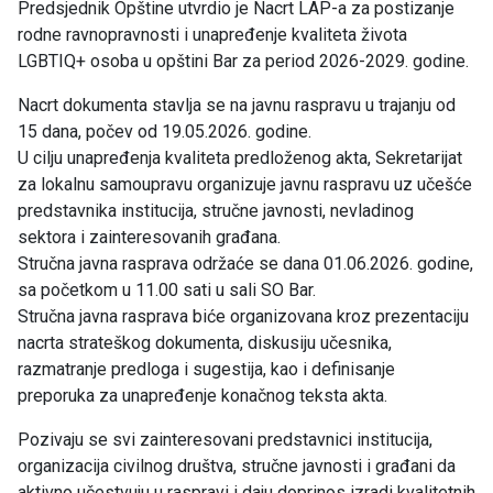
Predsjednik Opštine utvrdio je Nacrt LAP-a za postizanje
rodne ravnopravnosti i unapređenje kvaliteta života
LGBTIQ+ osoba u opštini Bar za period 2026-2029. godine.
Nacrt dokumenta stavlja se na javnu raspravu u trajanju od
15 dana, počev od 19.05.2026. godine.
U cilju unapređenja kvaliteta predloženog akta, Sekretarijat
za lokalnu samoupravu organizuje javnu raspravu uz učešće
predstavnika institucija, stručne javnosti, nevladinog
sektora i zainteresovanih građana.
Stručna javna rasprava održaće se dana 01.06.2026. godine,
sa početkom u 11.00 sati u sali SO Bar.
Stručna javna rasprava biće organizovana kroz prezentaciju
nacrta strateškog dokumenta, diskusiju učesnika,
razmatranje predloga i sugestija, kao i definisanje
preporuka za unapređenje konačnog teksta akta.
Pozivaju se svi zainteresovani predstavnici institucija,
organizacija civilnog društva, stručne javnosti i građani da
aktivno učestvuju u raspravi i daju doprinos izradi kvalitetnih