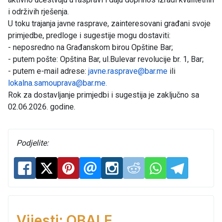
i održivih rješenja.
U toku trajanja javne rasprave, zainteresovani građani svoje
primjedbe, predloge i sugestije mogu dostaviti:
- neposredno na Građanskom birou Opštine Bar;
- putem pošte: Opština Bar, ul.Bulevar revolucije br. 1, Bar;
- putem e-mail adrese:
javne.rasprave@bar.me
ili
lokalna.samouprava@bar.me
.
Rok za dostavljanje primjedbi i sugestija je zaključno sa
02.06.2026. godine.
Podjelite:
Vijesti: OBALE