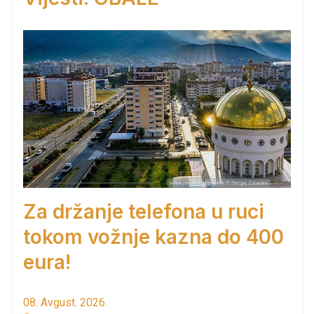
Za držanje telefona u ruci
tokom vožnje kazna do 400
eura!
08. Avgust. 2026.