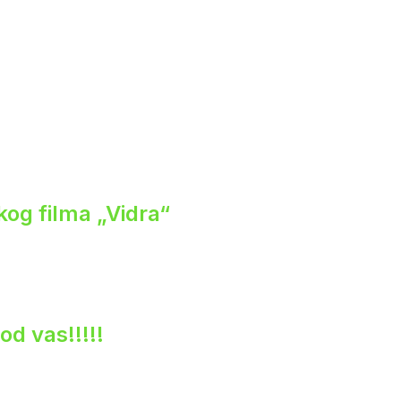
og filma „Vidra“
od vas!!!!!