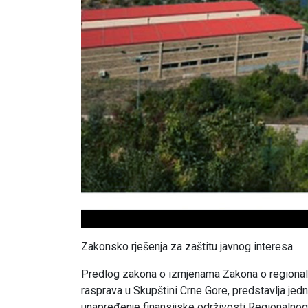
Zakonsko rješenja za zaštitu javnog interesa...
Predlog zakona o izmjenama Zakona o regional
rasprava u Skupštini Crne Gore, predstavlja jedn
unapređenje finansijske održivosti Regionalno