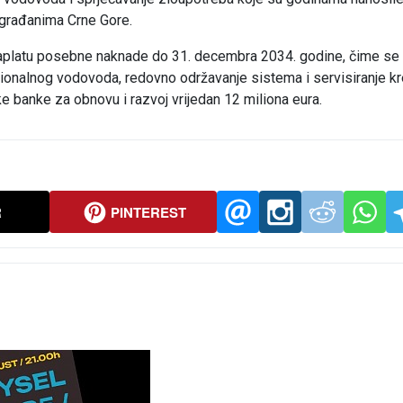
 građanima Crne Gore.
aplatu posebne naknade do 31. decembra 2034. godine, čime se
gionalnog vodovoda, redovno održavanje sistema i servisiranje kr
ke banke za obnovu i razvoj vrijedan 12 miliona eura.
R
PINTEREST