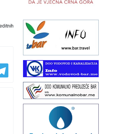
editnih