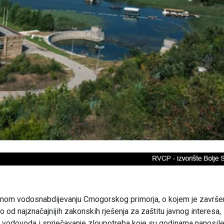
nom vodosnabdijevanju Crnogorskog primorja, o kojem je završe
o od najznačajnijih zakonskih rješenja za zaštitu javnog interesa,
g vodovoda i sprječavanje zloupotreba koje su godinama nanosil