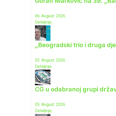
Goran Marković na 39. „Ba
06. Avgust. 2026.
Detaljnije...
„Beogradski trio i druga dj
05. Avgust. 2026.
Detaljnije...
CG u odabranoj grupi drža
05. Avgust. 2026.
Detaljnije...