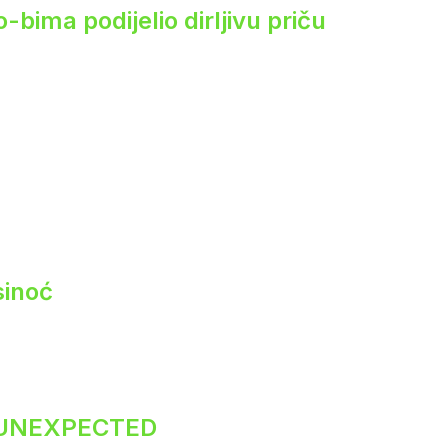
ima podijelio dirljivu priču
sinoć
 UNEXPECTED