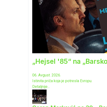
„Hejsel '85“ na „Barsk
06. Avgust. 2026.
Istinita priča koja je potresla Evropu.
Detaljnije...