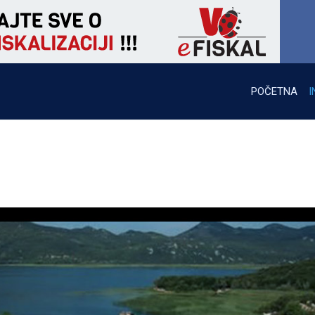
POČETNA
I