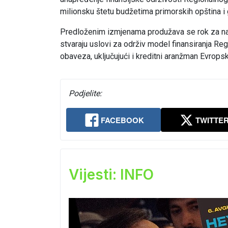
milionsku štetu budžetima primorskih opština i
Predloženim izmjenama produžava se rok za n
stvaraju uslovi za održiv model finansiranja Re
obaveza, uključujući i kreditni aranžman Evrops
Podjelite:
FACEBOOK
TWITTE
Vijesti: INFO