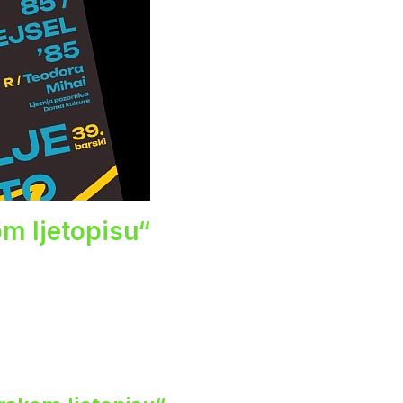
om ljetopisu“