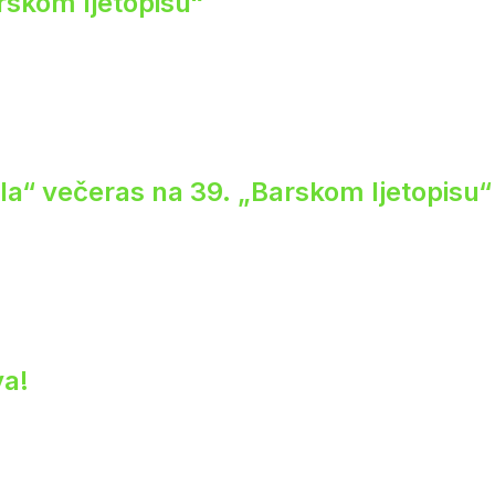
rskom ljetopisu“
ela“ večeras na 39. „Barskom ljetopisu“
va!