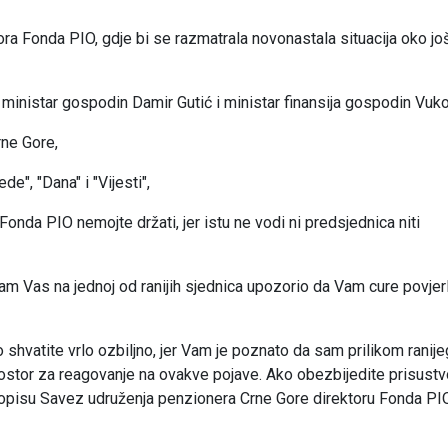
ra Fonda PIO, gdje bi se razmatrala novonastala situacija oko jo
 ministar gospodin Damir Gutić i ministar finansija gospodin Vuko
rne Gore,
e", "Dana" i "Vijesti",
da PIO nemojte držati, jer istu ne vodi ni predsjednica niti
am Vas na jednoj od ranijih sjednica upozorio da Vam cure povjerl
hvatite vrlo ozbiljno, jer Vam je poznato da sam prilikom ranije
rostor za reagovanje na ovakve pojave. Ako obezbijedite prisustv
 dopisu Savez udruženja penzionera Crne Gore direktoru Fonda PI