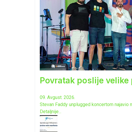
Povratak poslije velike
09. Avgust. 2026.
Stevan Faddy unplugged koncertom najavio n
Detaljnije...