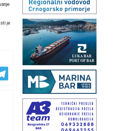
vanje
sti je