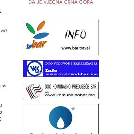
š
vić,
jivi
g
o
O