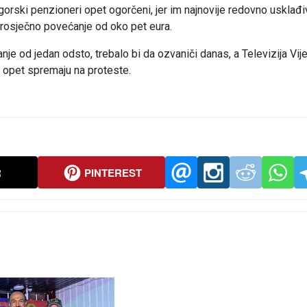
nogorski penzioneri opet ogorčeni, jer im najnovije redovno usklađi
 prosječno povećanje od oko pet eura.
je od jedan odsto, trebalo bi da ozvaniči danas, a Televizija Vije
i opet spremaju na proteste.
R
PINTEREST