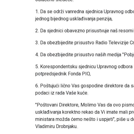
1. Da se održi vanredna sjednica Upravnog odbo
jednog bijednog usklađivanja penzija,
2. Da sjednici obavezno prisustvuje naš resorni
3. Da obezbijedite prisustvo Radio Televizije C
4. Da obezbijedite prisustvo naših medija "Pobjed
5. Korespondentsku sjednicu Upravnog odbora Fon
potpredsjednik Fonda PIO,
6. Poštujući lično Vas gospodine direktore da s
podaci iz rada Vaše kuće.
"Poštovani Direktore, Molimo Vas da ovo pismo s
usklađivanja korektno rekao da Vi imate mali p
ministara možda ćemo nešto i uspjeti", piše u
Vladimiru Drobnjaku.