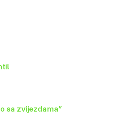
ti!
eto sa zvijezdama”