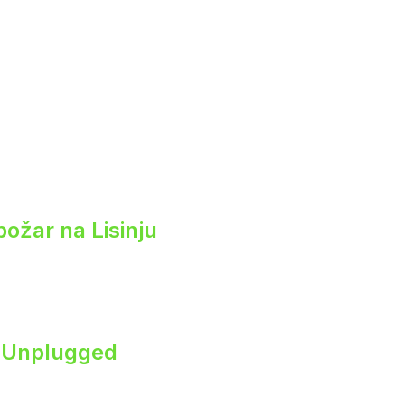
 požar na Lisinju
s Unplugged