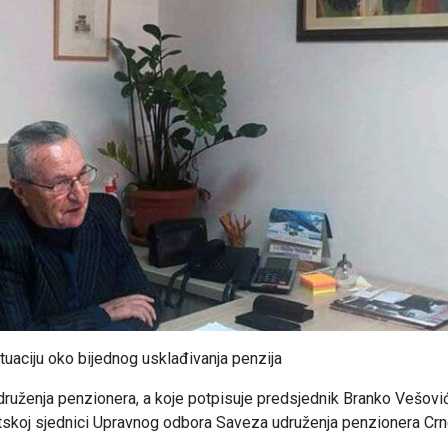
uaciju oko bijednog usklađivanja penzija
druženja penzionera, a koje potpisuje predsjednik Branko Vešović
ntskoj sjednici Upravnog odbora Saveza udruženja penzionera Cr