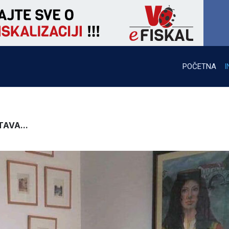
POČETNA
I
AVA...