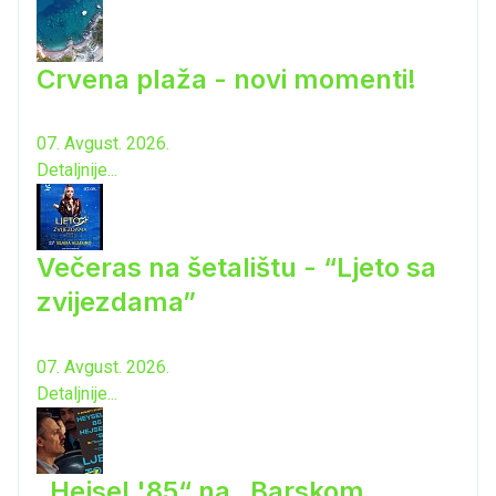
Crvena plaža - novi momenti!
07. Avgust. 2026.
Detaljnije...
Večeras na šetalištu - “Ljeto sa
zvijezdama”
07. Avgust. 2026.
Detaljnije...
„Hejsel '85“ na „Barskom