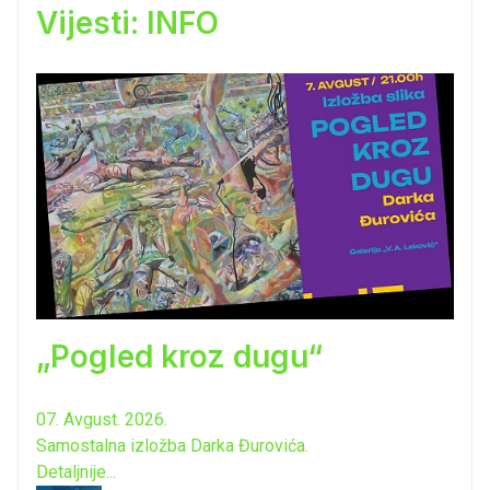
Vijesti: INFO
„Pogled kroz dugu“
07. Avgust. 2026.
Samostalna izložba Darka Đurovića.
Detaljnije...