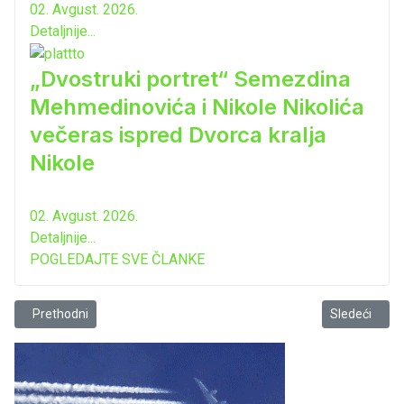
02. Avgust. 2026.
Detaljnije...
„Dvostruki portret“ Semezdina
Mehmedinovića i Nikole Nikolića
večeras ispred Dvorca kralja
Nikole
02. Avgust. 2026.
Detaljnije...
POGLEDAJTE SVE ČLANKE
Prethodni članak: Čitanje kao magična avantura
Sledeći član
Prethodni
Sledeći