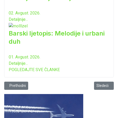
02. Avgust. 2026.
Detaljnije...
Barski ljetopis: Melodije i urbani
duh
01. Avgust. 2026.
Detaljnije...
POGLEDAJTE SVE ČLANKE
Prethodni članak: ViK: Obavještenje za korisnike
Sledeći člana
Prethodni
Sledeći