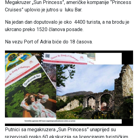
Megakruzer „Sun Princess”, američke kompanije “Princess
Cruises” uplovio je jutros u luku Bar.
Na jedan dan doputovalo je oko 4400 turista, a na brodu je
ukrcano preko 1520 članova posade.
Na vezu Port of Adria biće do 18 časova.
Putnici sa megakruzera „Sun Princess” unaprijed su
rezervisali preko 60 ekskurzija sa licenciranim turističkim