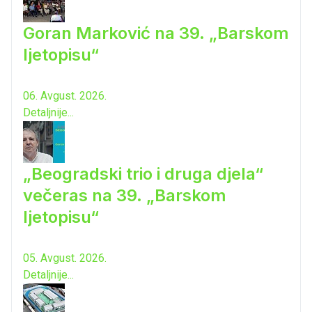
Goran Marković na 39. „Barskom
ljetopisu“
06. Avgust. 2026.
Detaljnije...
„Beogradski trio i druga djela“
večeras na 39. „Barskom
ljetopisu“
05. Avgust. 2026.
Detaljnije...