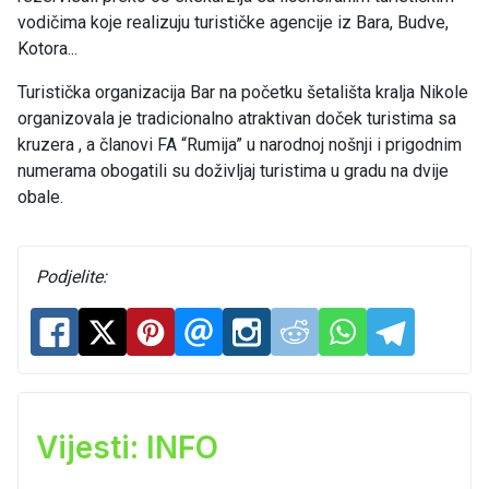
vodičima koje realizuju turističke agencije iz Bara, Budve,
Kotora...
Turistička organizacija Bar na početku šetališta kralja Nikole
organizovala je tradicionalno atraktivan doček turistima sa
kruzera , a članovi FA “Rumija” u narodnoj nošnji i prigodnim
numerama obogatili su doživljaj turistima u gradu na dvije
obale.
Podjelite:
Vijesti: INFO