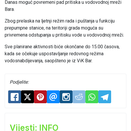
Danas moguć povremeni pad pritiska u vodovodnoj mreži
Bara.
Zbog prelaska na ljetnji režim rada i puštanja u funkciju
prepumpne stanice, na teritoriji grada moguća su
privremena odstupanja u pritisku vode u vodovodnoj mreži.
Sve planirane aktivnosti biće okončane do 15.00 časova,
kada se očekuje uspostavljanje redovnog režima
vodosnabdijevanja, saopšteno je iz ViK Bar.
Podjelite:
Vijesti: INFO