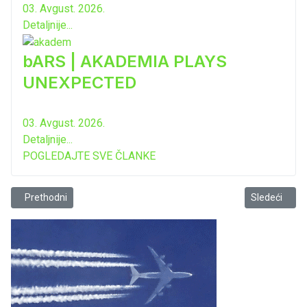
03. Avgust. 2026.
Detaljnije...
bARS | AKADEMIA PLAYS
UNEXPECTED
03. Avgust. 2026.
Detaljnije...
POGLEDAJTE SVE ČLANKE
Prethodni članak: Ponovo aktivan talas internet prevara...
Sledeći člana
Prethodni
Sledeći