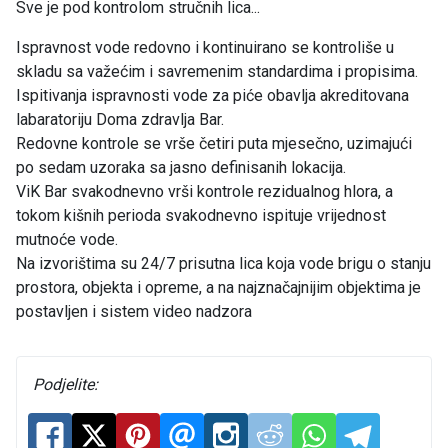
Sve je pod kontrolom stručnih lica...
Ispravnost vode redovno i kontinuirano se kontroliše u
skladu sa važećim i savremenim standardima i propisima.
Ispitivanja ispravnosti vode za piće obavlja akreditovana
labaratoriju Doma zdravlja Bar.
Redovne kontrole se vrše četiri puta mjesečno, uzimajući
po sedam uzoraka sa jasno definisanih lokacija.
ViK Bar svakodnevno vrši kontrole rezidualnog hlora, a
tokom kišnih perioda svakodnevno ispituje vrijednost
mutnoće vode.
Na izvorištima su 24/7 prisutna lica koja vode brigu o stanju
prostora, objekta i opreme, a na najznačajnijim objektima je
postavljen i sistem video nadzora
Podjelite: