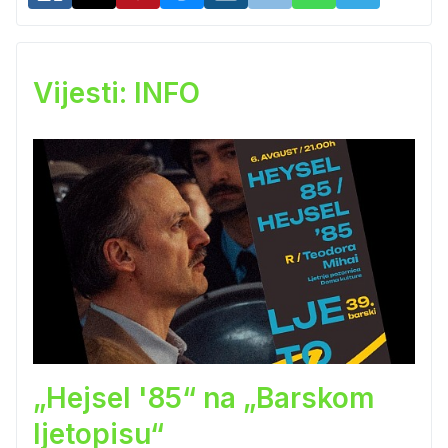
Vijesti: INFO
„Hejsel '85“ na „Barskom
ljetopisu“