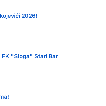
kojevići 2026!
 FK "Sloga" Stari Bar
ima!