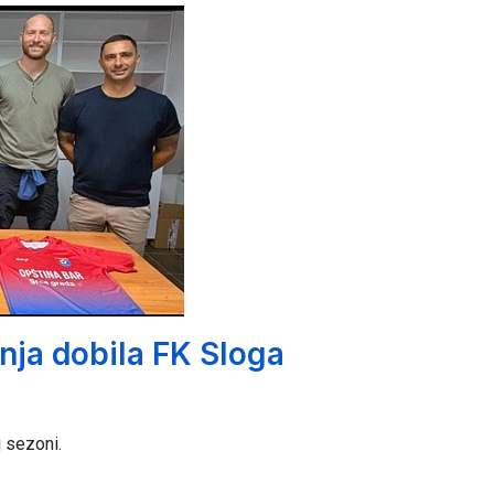
anja dobila FK Sloga
j sezoni.