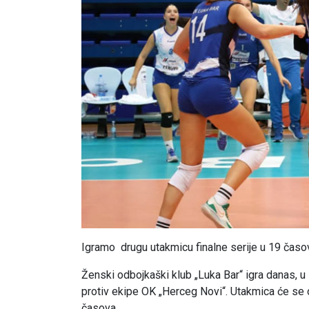
Igramo drugu utakmicu finalne serije u 19 časo
Ženski odbojkaški klub „Luka Bar“ igra danas, u
protiv ekipe OK „Herceg Novi“. Utakmica će se o
časova.