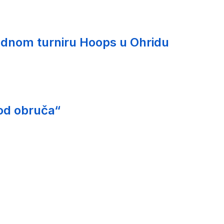
nom turniru Hoops u Ohridu
od obruča“