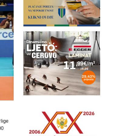
rlige
00