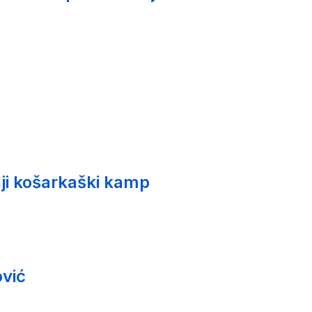
ji košarkaški kamp
vić