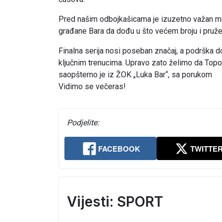
Pred našim odbojkašicama je izuzetno važan meč 
građane Bara da dođu u što većem broju i pruže 
Finalna serija nosi poseban značaj, a podrška
ključnim trenucima. Upravo zato želimo da Topo
saopšterno je iz ŽOK „Luka Bar“, sa porukom
Vidimo se večeras!
Podjelite:
FACEBOOK
TWITTE
Vijesti: SPORT