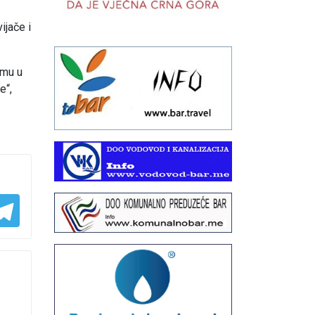
ijače i
imu u
e“,