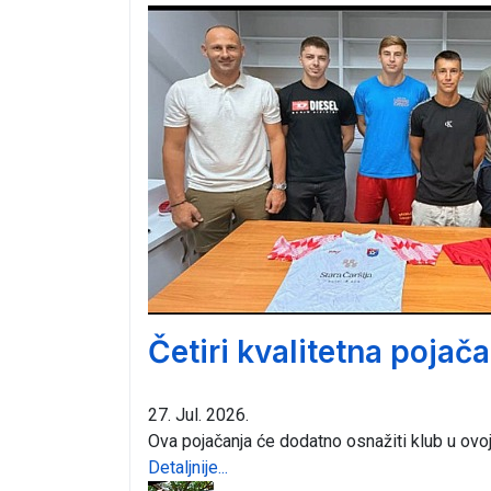
Četiri kvalitetna pojač
27. Jul. 2026.
Ova pojačanja će dodatno osnažiti klub u ovo
Detaljnije...