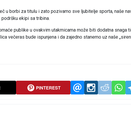
u borbi za titulu i zato pozivamo sve ljubitelje sporta, naše nav
podršku ekipi sa tribina.
 domaće publike u ovakvim utakmicama može biti dodatna snaga t
lica večeras bude ispunjena i da zajedno stanemo uz naše „siren
R
PINTEREST