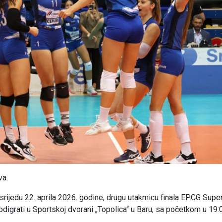
va.
 srijedu 22. aprila 2026. godine, drugu utakmicu finala EPCG Supe
digrati u Sportskoj dvorani „Topolica“ u Baru, sa početkom u 19: