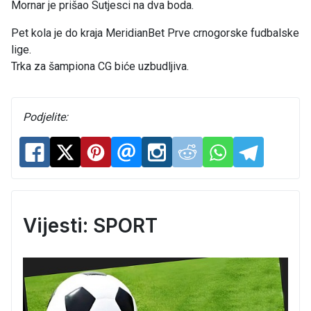
Mornar je prišao Sutjesci na dva boda.
Pet kola je do kraja MeridianBet Prve crnogorske fudbalske
lige.
Trka za šampiona CG biće uzbudljiva.
Podjelite:
Vijesti: SPORT