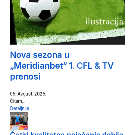
Nova sezona u
„Meridianbet“ 1. CFL & TV
prenosi
06. Avgust. 2026.
Čitam...
Detaljnije...
Četiri kvalitetna pojačanja dobila