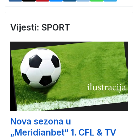
Vijesti: SPORT
Nova sezona u
„Meridianbet“ 1. CFL & TV