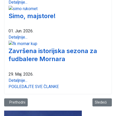
Detaljnije...
Simo, majstore!
01. Jun. 2026.
Detaljnije...
Završena istorijska sezona za
fudbalere Mornara
29. Maj. 2026.
Detaljnije...
POGLEDAJTE SVE ČLANKE
Prethodni članak: KK “Mornar Barsko zlato” počeo pripreme
Sledeći člana
Prethodni
Sledeći