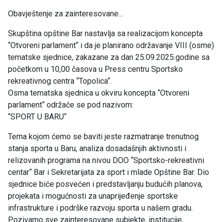
Obavještenje za zainteresovane...
Skupština opštine Bar nastavlja sa realizacijom koncepta
“Otvoreni parlament“ i da je planirano održavanje VIII (osme)
tematske sjednice, zakazane za dan 25.09.2025.godine sa
početkom u 10,00 časova u Press centru Sportsko
rekreativnog centra “Topolica“.
Osma tematska sjednica u okviru koncepta “Otvoreni
parlament“ održaće se pod nazivom:
“SPORT U BARU“
Tema kojom ćemo se baviti jeste razmatranje trenutnog
stanja sporta u Baru, analiza dosadašnjih aktivnosti i
relizovanih programa na nivou DOO “Sportsko-rekreativni
centar“ Bar i Sekretarijata za sport i mlade Opštine Bar. Dio
sjednice biće posvećen i predstavljanju budućih planova,
projekata i mogućnosti za unaprijeđenje sportske
infrastrukture i podrške razvoju sporta u našem gradu.
Pozivamo sve zainteresovane subjekte, institucije,