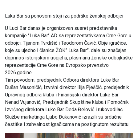
Luka Bar sa ponosom stoji iza podrške ženskoj odbojci
U Luci Bar danas je organizovan susret predstavnika
kompanije "Luka Bar" AD sa reprezentativkama Crne Gore u
odbojci, Tijanom Tvrdišić i Teodorom Čavić. Obje igračice,
koje su ujedno i članice ŽOK” Luka Bar”, dale su značajan
doprinos istorijskom uspjehu, plasmanu ženske odbojkaške
reprezentacije Crne Gore na Evropsko prvenstvo
2026.godine.
Tim povodom, predsjednik Odbora direktora Luke Bar
Dušan Masoničić, Izvršni direktor Ilija Pješčić, predsjednik
Upravnog odbora kluba i Finansijski direktor Luke Bar
Nenad Vujanović, Predsjednik Skupštine kluba i Pomoćnik
Izvršnog direktora Luke Bar Deda Đelović i rukovodilac
Službe marketinga Ljubo Đukanović izrazili su srdačne
čestitke i zahvalnost igračicama na postignutom rezultatu.