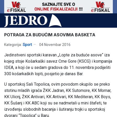
POTRAGA ZA BUDUĆIM ASOVIMA BASKETA
Kategorija:
Sport
04 Novembar 2016
Jedinstveni sportski karavan „Lopte za buduće asove“ iza
kojeg stoje Košarkaški savez Crne Gore (KSCG) i kompanija
IDEA, a koji će u sedam gradova do 11. novembra podijeliti
300 košarkaških lopti, posjetio je danas Bar.
U sportskoj Sali Topolica, ovim povodom okupilo se preko
stotinu mladih igrača ŽKK Jadran, KK Sutomore, KK Mornar,
KK Ulicnj, ŽKK Antivari, KK Antivari, KK Mediteran, KK Boys,
KK Šušanj i KK ABC koji su se nadmetali u mini štafeti, te
izvođenju slobodnih bacanja i šutiranju trojki u sportskoj
dvorani “Topolica” u Baru.