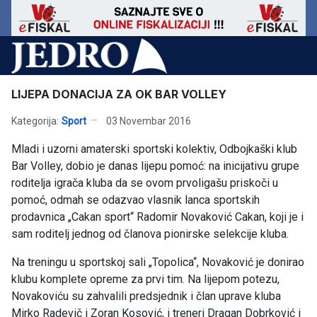
LIJEPA DONACIJA ZA OK BAR VOLLEY
Kategorija:
Sport
03 Novembar 2016
Mladi i uzorni amaterski sportski kolektiv, Odbojkaški klub
Bar Volley, dobio je danas lijepu pomoć: na inicijativu grupe
roditelja igrača kluba da se ovom prvoligašu priskoči u
pomoć, odmah se odazvao vlasnik lanca sportskih
prodavnica „Cakan sport“ Radomir Novaković Cakan, koji je i
sam roditelj jednog od članova pionirske selekcije kluba.
Na treningu u sportskoj sali „Topolica“, Novaković je donirao
klubu komplete opreme za prvi tim. Na lijepom potezu,
Novakoviću su zahvalili predsjednik i član uprave kluba
Mirko Radevič i Zoran Kosović, i treneri Dragan Dobrković i