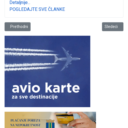
Detaljnije...
POGLEDAJTE SVE ČLANKE
Prethodni članak: Potraga za budućim asovima basketa
Sledeći člana
Prethodni
Sledeći