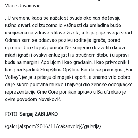
Vlade Jovanović.
„ U vremenu kada se nažalost svuda oko nas dešavaju
ružne stvari, od izuzetne je važnosti da omladina bude
usmjerena na zdrave stilove života, a to je prije svega sport.
Odmah sam se odazvao pozivu roditelja igrača, pored
opreme, biće tu još pomoći. Ne smijemo dozvoliti da ovi
mladi igrači i ovakvi entuzijasti u stručnom štabu i u upravi
budu na margini. Apelujem i kao građanin, i kao privrednik i
kao predsjednik Skupštine Opštine Bar da se pomogne „Bar
Volley“, jer je u pitanju olimpijski sport , a znamo vrlo dobro
da je skoro polovina muške i najveći dio ženske odbojkaške
reprezentacije Crne Gore ponikao upravo u Baru“,rekao je
ovim povodom Novaković.
FOTO:
Sergej ZABIJAKO
{galerija}sport/2016/11/cakanvolej{/galerija}