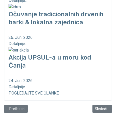
Detaljnije...
Očuvanje tradicionalnih drvenih
barki & lokalna zajednica
26. Jun. 2026.
Detaljnije...
Akcija UPSUL-a u moru kod
Čanja
24. Jun. 2026.
Detaljnije...
POGLEDAJTE SVE ČLANKE
Prethodni članak: Brodovi povezuju obale, ljude i tradiciju...
Sledeći člana
Prethodni
Sledeći