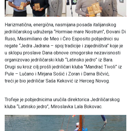
Harizmatična, energična, nasmijana posada italijanskog
jedriličarskog udruženja “Hormiae mare Nostrum”, Đovani Di
Ruso, Masimiliano de Meo i Ćiro Esposito pobjednici su
regate “Jedra Jadrana – spoj tradicije i zajedništva” koje je
u sklopu proslave Dana obnove crnogorske nezavisnosti
organizovao jedriličarski klub “Latinsko jedro” iz Bara.
Drugi su kroz cilj prošli jedriličari kluba “Mandrać Tivoli” iz
Pule – Lučano i Mirjana Sošić i Zoran i Darna Bičvić,
treći je bio jedriličar Saša Keković iz Herceg Novog.
Trofeje je pobjednicima uručila direktorica Jedriličarskog
kluba “Latinsko jedro”, Miroslavka Lala Bokovac.