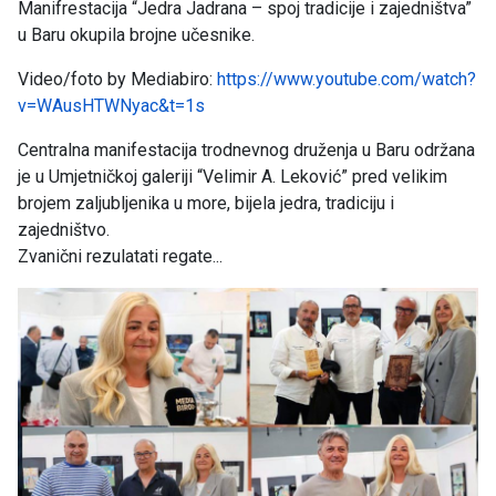
Manifrestacija “Jedra Jadrana – spoj tradicije i zajedništva”
u Baru okupila brojne učesnike.
Video/foto by Mediabiro:
https://www.youtube.com/watch?
v=WAusHTWNyac&t=1s
Centralna manifestacija trodnevnog druženja u Baru održana
je u Umjetničkoj galeriji “Velimir A. Leković” pred velikim
brojem zaljubljenika u more, bijela jedra, tradiciju i
zajedništvo.
Zvanični rezulatati regate...