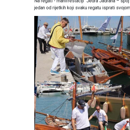
Na regati - manifrestaciji “Jedra Jadrana – spoj
jedan od rijetkih koji svaku regatu isprati svoj