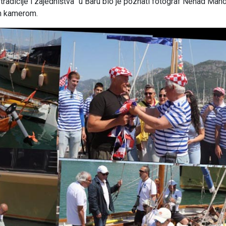
 tradicije i zajedništva” u Baru bio je poznati fotograf Nenad Mand
om kamerom.