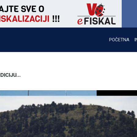
POČETNA
I
ICIJU...