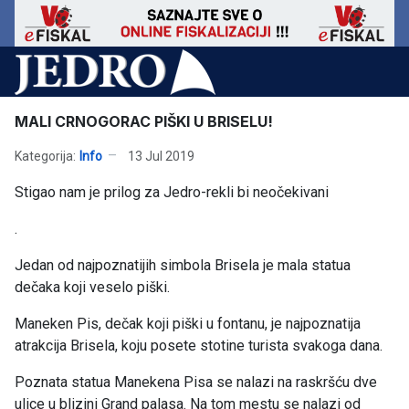
MALI CRNOGORAC PIŠKI U BRISELU!
Kategorija:
Info
13 Jul 2019
Stigao nam je prilog za Jedro-rekli bi neočekivani
.
Jedan od najpoznatijih simbola Brisela je mala statua
dečaka koji veselo piški.
Maneken Pis, dečak koji piški u fontanu, je najpoznatija
atrakcija Brisela, koju posete stotine turista svakoga dana.
Poznata statua Manekena Pisa se nalazi na raskršću dve
ulice u blizini Grand palasa. Na tom mestu se nalazi od