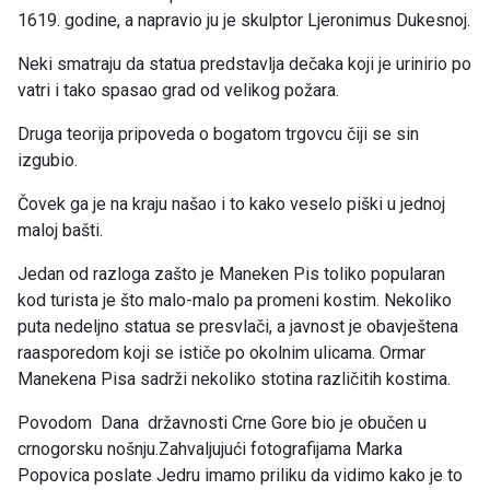
1619. godine, a napravio ju je skulptor Ljeronimus Dukesnoj.
Neki smatraju da statua predstavlja dečaka koji je urinirio po
vatri i tako spasao grad od velikog požara.
Druga teorija pripoveda o bogatom trgovcu čiji se sin
izgubio.
Čovek ga je na kraju našao i to kako veselo piški u jednoj
maloj bašti.
Jedan od razloga zašto je Maneken Pis toliko popularan
kod turista je što malo-malo pa promeni kostim. Nekoliko
puta nedeljno statua se presvlači, a javnost je obavještena
raasporedom koji se ističe po okolnim ulicama. Ormar
Manekena Pisa sadrži nekoliko stotina različitih kostima.
Povodom Dana državnosti Crne Gore bio je obučen u
crnogorsku nošnju.Zahvaljujući fotografijama Marka
Popovica poslate Jedru imamo priliku da vidimo kako je to