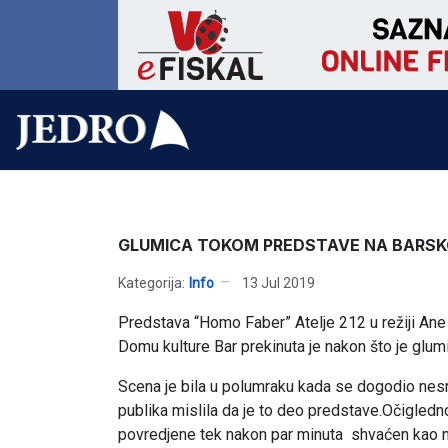
GLUMICA TOKOM PREDSTAVE NA BARSKO
Kategorija:
Info
13 Jul 2019
Predstava “Homo Faber” Atelje 212 u režiji Ane 
Domu kulture Bar prekinuta je nakon što je glu
Scena je bila u polumraku kada se dogodio nesret
publika mislila da je to deo predstave.Očigledno
povredjene tek nakon par minuta shvaćen kao ne