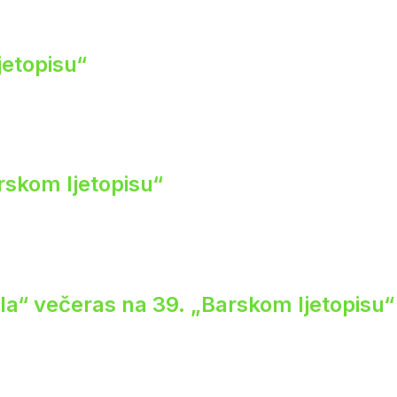
jetopisu“
rskom ljetopisu“
ela“ večeras na 39. „Barskom ljetopisu“