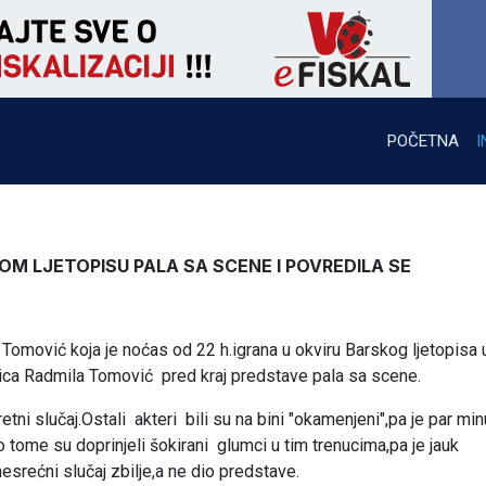
POČETNA
I
M LJETOPISU PALA SA SCENE I POVREDILA SE
Tomović koja je noćas od 22 h.igrana u okviru Barskog ljetopisa 
mica Radmila Tomović pred kraj predstave pala sa scene.
ni slučaj.Ostali akteri bili su na bini "okamenjeni",pa je par min
 tome su doprinjeli šokirani glumci u tim trenucima,pa je jauk
srećni slučaj zbilje,a ne dio predstave.