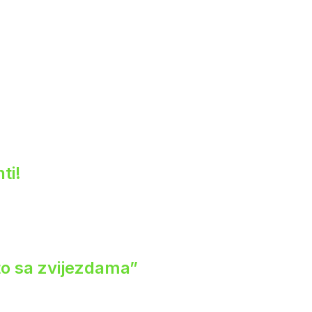
ti!
eto sa zvijezdama”