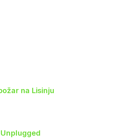
 požar na Lisinju
s Unplugged