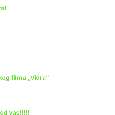
va!
og filma „Vidra“
od vas!!!!!