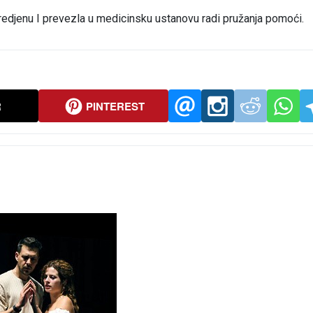
vredjenu I prevezla u medicinsku ustanovu radi pružanja pomoći.
R
PINTEREST