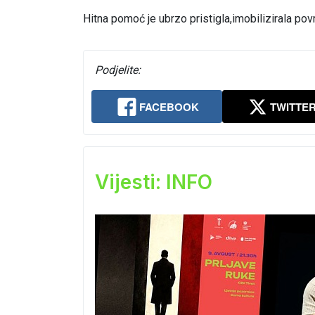
Hitna pomoć je ubrzo pristigla,imobilizirala po
Podjelite:
FACEBOOK
TWITTE
Vijesti: INFO