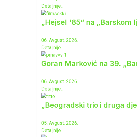
Detaljnije...
„Hejsel '85“ na „Barskom l
06. Avgust. 2026.
Detaljnije...
Goran Marković na 39. „Ba
06. Avgust. 2026.
Detaljnije...
„Beogradski trio i druga dj
05. Avgust. 2026.
Detaljnije...